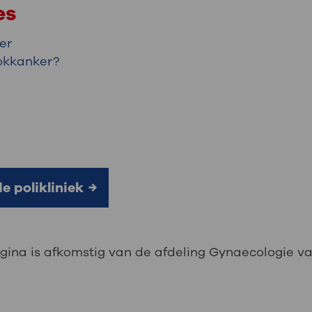
es
er
tokkanker?
de polikliniek
gina is afkomstig van de afdeling Gynaecologie v