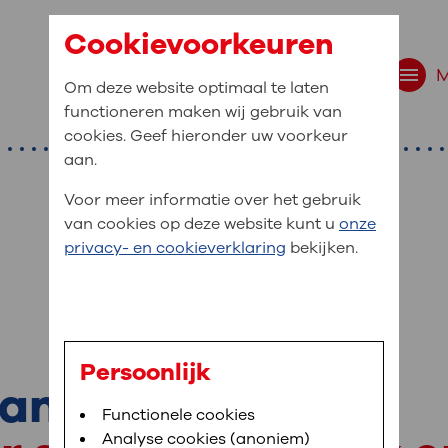
Cookievoorkeuren
Om deze website optimaal te laten
functioneren maken wij gebruik van
cookies. Geef hieronder uw voorkeur
aan.
Voor meer informatie over het gebruik
van cookies op deze website kunt u
onze
r bent u naar op zo
privacy- en cookieverklaring
bekijken.
 website navigatie
e uw medische gegevens
en
Persoonlijk
kanker
van OLVG. In MijnOLVG kunt u uw medische
Bloedafname
Functionele cookies
,
MijnOLVG
,
Digitalisering
neer het u uitkomt. OLVG breidt MijnOLVG
Analyse cookies (anoniem)