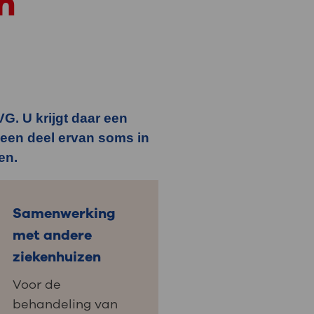
n
: naar uw dossier
Inloggen MijnOLVG
G. U krijgt daar een
 een deel ervan soms in
en.
Samenwerking
met andere
ziekenhuizen
Voor de
behandeling van