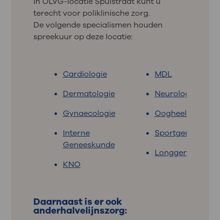
In OLVG-locatie Spuistraat kunt u
terecht voor poliklinische zorg.
De volgende specialismen houden
spreekuur op deze locatie:
Cardiologie
MDL
Dermatologie
Neurologie
Gynaecologie
Oogheelkunde
Interne
Sportgeneeskun
Geneeskunde
Longgeneeskund
KNO
Daarnaast is er ook
anderhalvelijnszorg: