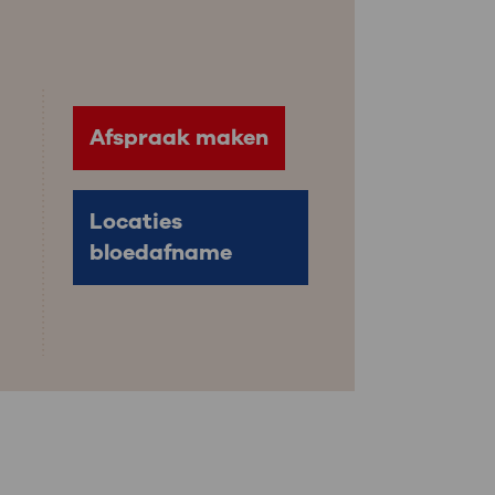
: naar uw dossier
Inloggen MijnOLVG
Afspraak maken
Locaties
bloedafname