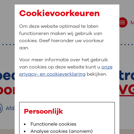
Cookievoorkeuren
Om deze website optimaal te laten
functioneren maken wij gebruik van
cookies. Geef hieronder uw voorkeur
aan.
Voor meer informatie over het gebruik
van cookies op deze website kunt u
onze
Bloedafname Spuistr
r bent u naar op zo
privacy- en cookieverklaring
bekijken.
 website navigatie
oor terecht bij
OLV
e uw medische gegevens
en
Afdrukken
Persoonlijk
van OLVG. In MijnOLVG kunt u uw medische
Bloedafname
Functionele cookies
,
MijnOLVG
,
Digitalisering
neer het u uitkomt. OLVG breidt MijnOLVG
Analyse cookies (anoniem)