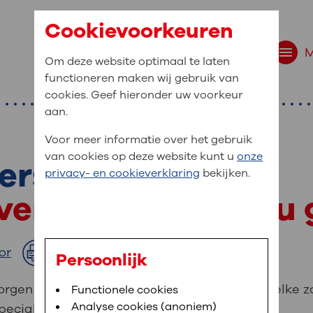
Cookievoorkeuren
Om deze website optimaal te laten
functioneren maken wij gebruik van
cookies. Geef hieronder uw voorkeur
aan.
Voor meer informatie over het gebruik
van cookies op deze website kunt u
onze
ers
r bent u naar op zo
privacy- en cookieverklaring
bekijken.
 website navigatie
gverleners helpen u
e uw medische gegevens
en
or
Afdrukken
Persoonlijk
van OLVG. In MijnOLVG kunt u uw medische
rgen goed voor u. U vindt op deze pagina welke z
Bloedafname
Functionele cookies
,
MijnOLVG
,
Digitalisering
neer het u uitkomt. OLVG breidt MijnOLVG
Analyse cookies (anoniem)
ecialisme is.