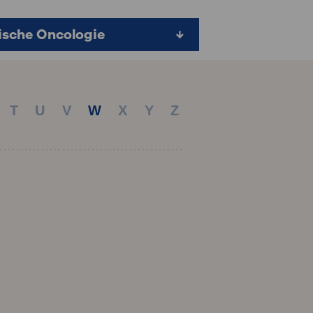
: naar uw dossier
sche Oncologie
Inloggen MijnOLVG
T
U
V
W
X
Y
Z