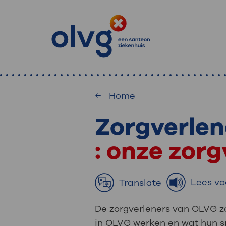
Home
Zorgverlen
: waa
Primaire
Home
MijnOLVG
: onze zor
: veilig en onlin
Zoekwoorden
inzien
Afdeling
Lees vo
Translate
MijnOLVG is het patiëntenportaal 
De zorgverleners van OLVG zo
Veel gezocht:
gegevens zien. Op elk moment, wan
in OLVG werken en wat hun sp