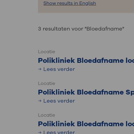
Medische
Show results in English
steeds verder uit, zodat u zelf mee
we u sneller helpen.
Uw bezoe
3 resultaten voor "Bloedafname"
Direct naar MijnOLVG
Lee
Locatie
Uw verbli
Polikliniek Bloedafname lo
Lees verder
Locatie
Werken b
Polikliniek Bloedafname Sp
Lees verder
Contact
Locatie
Polikliniek Bloedafname lo
Lees verder