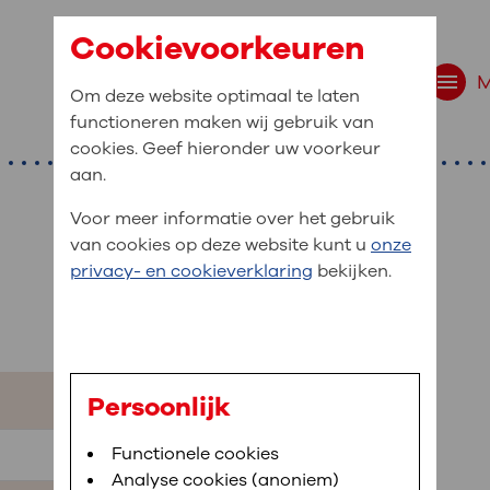
Cookievoorkeuren
Om deze website optimaal te laten
functioneren maken wij gebruik van
cookies. Geef hieronder uw voorkeur
aan.
Voor meer informatie over het gebruik
van cookies op deze website kunt u
onze
r bent u naar op zo
privacy- en cookieverklaring
bekijken.
 website navigatie
e uw medische gegevens
en
Persoonlijk
van OLVG. In MijnOLVG kunt u uw medische
Bloedafname
Functionele cookies
,
MijnOLVG
,
Digitalisering
neer het u uitkomt. OLVG breidt MijnOLVG
Analyse cookies (anoniem)