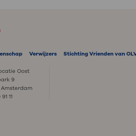
m
enschap
Verwijzers
Stichting Vrienden van OL
ocatie Oost
park 9
C Amsterdam
91 11