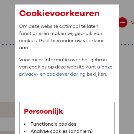
Cookievoorkeuren
Om deze website optimaal te laten
functioneren maken wij gebruik van
cookies. Geef hieronder uw voorkeur
aan.
Voor meer informatie over het gebruik
van cookies op deze website kunt u
onze
r bent u naar op zo
privacy- en cookieverklaring
bekijken.
 website navigatie
e uw medische gegevens
en
Persoonlijk
van OLVG. In MijnOLVG kunt u uw medische
Bloedafname
Functionele cookies
,
MijnOLVG
,
Digitalisering
neer het u uitkomt. OLVG breidt MijnOLVG
Analyse cookies (anoniem)