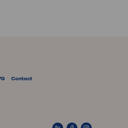
: naar uw dossier
Inloggen MijnOLVG
VG
Contact