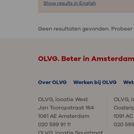
Medische
Show results in English
steeds verder uit, zodat u zelf mee
we u sneller helpen.
Uw bezoe
Geen resultaten gevonden. Probeer
Direct naar MijnOLVG
Lee
Uw verbli
OLVG. Beter in Amsterda
Over OLVG
Werken bij OLVG
Wet
Werken b
OLVG, locatie West
OLVG, l
Jan Tooropstraat 164
Ooster
Contact
1061 AE Amsterdam
1091 A
020 599 91 11
020 599 
OLVG, locatie Spuistraat