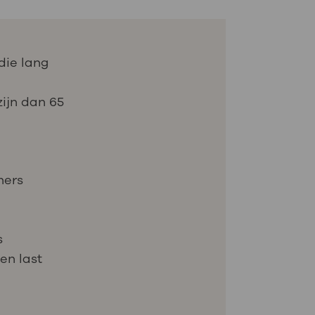
die lang
ijn dan 65
ners
s
en last