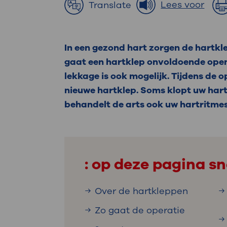
Medische
Lees voor
Translate
steeds verder uit, zodat u zelf mee
we u sneller helpen.
Uw bezoe
In een gezond hart zorgen de hartkl
Direct naar MijnOLVG
Lee
gaat een hartklep onvoldoende open.
lekkage is ook mogelijk. Tijdens de op
nieuwe hartklep. Soms klopt uw hart
Uw verbli
behandelt de arts ook uw hartritmes
Werken b
: op deze pagina sn
Over de hartkleppen
Contact
Zo gaat de operatie