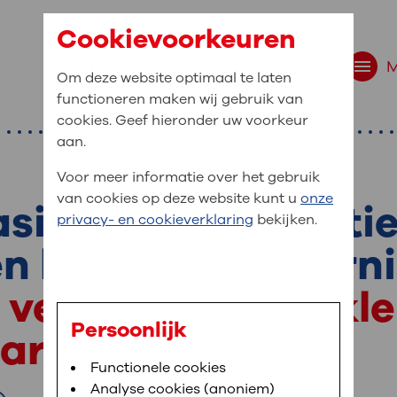
Cookievoorkeuren
Om deze website optimaal te laten
functioneren maken wij gebruik van
cookies. Geef hieronder uw voorkeur
aan.
Voor meer informatie over het gebruik
van cookies op deze website kunt u
onze
asieve hartoperati
r bent u naar op zo
privacy- en cookieverklaring
bekijken.
 website navigatie
en hartritmestoorn
e uw medische gegevens
f vervangen hartkl
en
Persoonlijk
artritmestoornis
van OLVG. In MijnOLVG kunt u uw medische
Bloedafname
Functionele cookies
,
MijnOLVG
,
Digitalisering
neer het u uitkomt. OLVG breidt MijnOLVG
Analyse cookies (anoniem)