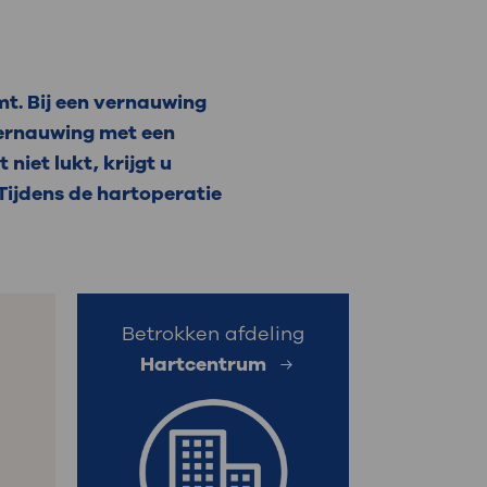
: naar uw dossier
Inloggen MijnOLVG
mt. Bij een vernauwing
 vernauwing met een
niet lukt, krijgt u
Tijdens de hartoperatie
Betrokken afdeling
Hartcentrum