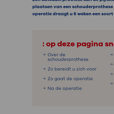
Medische
steeds verder uit, zodat u zelf mee
plaatsen van een schouderprothese i
we u sneller helpen.
operatie draagt u 6 weken een soort
Uw bezoe
Direct naar MijnOLVG
Lee
: op deze pagina sn
Uw verbli
Over de
schouderprothese
Zo bereidt u zich voor
Werken b
Zo gaat de operatie
Na de operatie
Contact