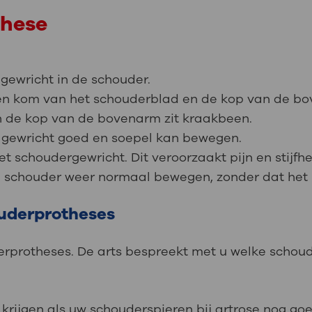
these
gewricht in de schouder.
een kom van het schouderblad en de kop van de b
 de kop van de bovenarm zit kraakbeen.
 gewricht goed en soepel kan bewegen.
het schoudergewricht. Dit veroorzaakt pijn en stijfh
 schouder weer normaal bewegen, zonder dat het p
ouderprotheses
derprotheses. De arts bespreekt met u welke schoud
krijgen als uw schouderspieren bij artrose nog go