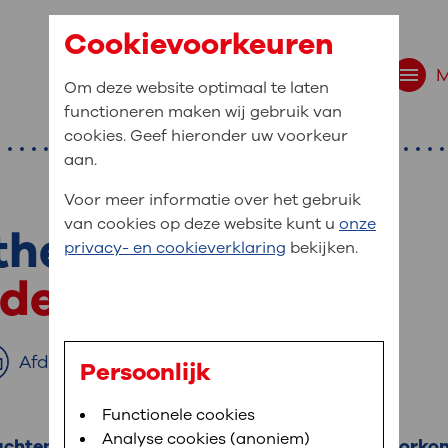
Cookievoorkeuren
Om deze website optimaal te laten
functioneren maken wij gebruik van
cookies. Geef hieronder uw voorkeur
aan.
Voor meer informatie over het gebruik
van cookies op deze website kunt u
onze
these
r bent u naar op zo
privacy- en cookieverklaring
bekijken.
 website navigatie
uder
e uw medische gegevens
en
Afdrukken
Persoonlijk
van OLVG. In MijnOLVG kunt u uw medische
Bloedafname
Functionele cookies
,
MijnOLVG
,
Digitalisering
neer het u uitkomt. OLVG breidt MijnOLVG
Analyse cookies (anoniem)
lachten in de schouder wegnemen. De meest voorko