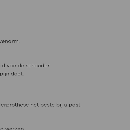
ovenarm.
eid van de schouder.
ijn doet.
erprothese het beste bij u past.
ed werken.