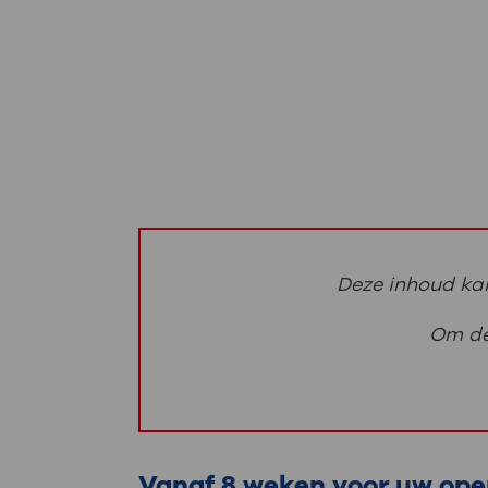
Deze inhoud kan
Om dez
Vanaf 8 weken voor uw ope