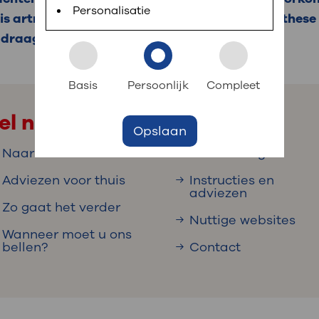
 informatie
r digitaal kunt regelen. Met MijnOLVG kunnen
Personalisatie
s artrose. Het plaatsen van een schouderprothese d
 draagdoek en moet u revalideren.
k aan OLVG
s meer
Basis
Persoonlijk
Compleet
el naar
Opslaan
jf in OLVG
Naar huis
Aandoeningen
Adviezen voor thuis
Instructies en
adviezen
ij OLVG
Zo gaat het verder
Nuttige websites
Wanneer moet u ons
bellen?
Contact