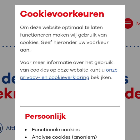
Cookievoorkeuren
Om deze website optimaal te laten
functioneren maken wij gebruik van
cookies. Geef hieronder uw voorkeur
aan.
Voor meer informatie over het gebruik
van cookies op deze website kunt u
onze
de nervus ulnaris
r bent u naar op zo
privacy- en cookieverklaring
bekijken.
 website navigatie
eknelde zenuw in de
e uw medische gegevens
en
Persoonlijk
van OLVG. In MijnOLVG kunt u uw medische
Afdrukken
Bloedafname
Functionele cookies
,
MijnOLVG
,
Uw bezoek aan OLVG
neer het u uitkomt. OLVG breidt MijnOLVG
Analyse cookies (anoniem)