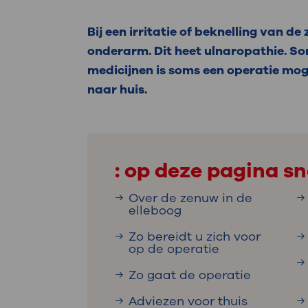
Medische
steeds verder uit, zodat u zelf mee
we u sneller helpen.
Bij een irritatie of beknelling van d
onderarm. Dit heet ulnaropathie. Som
Uw bezoe
Direct naar MijnOLVG
Lee
medicijnen is soms een operatie mog
naar huis.
Uw verbli
: op deze pagina sn
Werken b
Over de zenuw in de
elleboog
Zo bereidt u zich voor
op de operatie
Contact
Zo gaat de operatie
Adviezen voor thuis