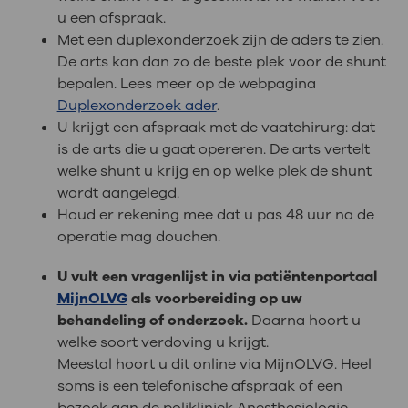
u een afspraak.
Met een duplexonderzoek zijn de aders te zien.
De arts kan dan zo de beste plek voor de shunt
bepalen. Lees meer op de webpagina
Duplexonderzoek ader
.
U krijgt een afspraak met de vaatchirurg: dat
is de arts die u gaat opereren. De arts vertelt
welke shunt u krijg en op welke plek de shunt
wordt aangelegd.
Houd er rekening mee dat u pas 48 uur na de
operatie mag douchen.
U vult een vragenlijst in via patiëntenportaal
MijnOLVG
als voorbereiding op uw
behandeling of onderzoek.
Daarna hoort u
welke soort verdoving u krijgt.
Meestal hoort u dit online via MijnOLVG. Heel
soms is een telefonische afspraak of een
bezoek aan de polikliniek Anesthesiologie