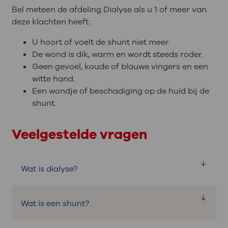
Bel meteen de afdeling Dialyse als u 1 of meer van
deze klachten heeft:
U hoort of voelt de shunt niet meer.
De wond is dik, warm en wordt steeds roder.
Geen gevoel, koude of blauwe vingers en een
witte hand.
Een wondje of beschadiging op de huid bij de
shunt.
Veelgestelde vragen
Wat is dialyse?
Als de nieren niet meer werken, kan de
Wat is een shunt?
dialyse-machine de afvalstoffen uit het
bloed filteren. Tijdens een dialyse wordt