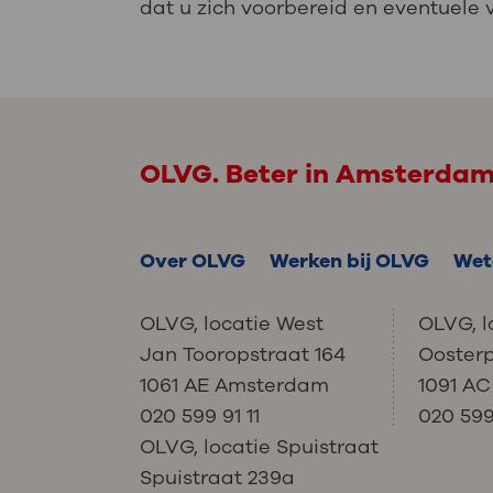
dat u zich voorbereid en eventuele v
OLVG. Beter in Amsterda
Over OLVG
Werken bij OLVG
Wet
OLVG, locatie West
OLVG, l
Jan Tooropstraat 164
Ooster
1061 AE Amsterdam
1091 A
020 599 91 11
020 599 
OLVG, locatie Spuistraat
Spuistraat 239a