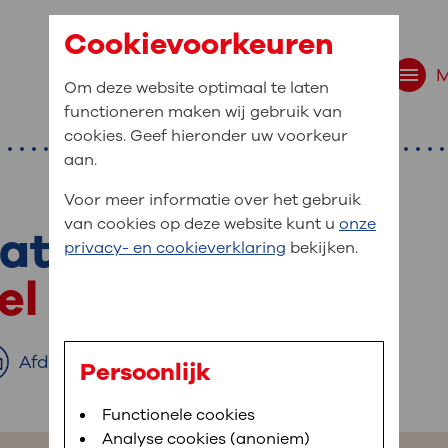
Cookievoorkeuren
Om deze website optimaal te laten
functioneren maken wij gebruik van
cookies. Geef hieronder uw voorkeur
aan.
Voor meer informatie over het gebruik
van cookies op deze website kunt u
onze
aatchirurgie
r bent u naar op zo
privacy- en cookieverklaring
bekijken.
 website navigatie
el van Chirurgie
e uw medische gegevens
en
Afdrukken
Persoonlijk
van OLVG. In MijnOLVG kunt u uw medische
Bloedafname
Functionele cookies
,
MijnOLVG
,
Digitalisering
neer het u uitkomt. OLVG breidt MijnOLVG
Analyse cookies (anoniem)