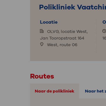
Medische
steeds verder uit, zodat u zelf mee
Polikliniek Vaatchi
we u sneller helpen.
Locatie
O
Uw bezoe
Direct naar MijnOLVG
Lee
OLVG, locatie West,
Jan Tooropstraat 164
1
Uw verbli
West, route 06
Werken b
Routes
Contact
Naar de polikliniek
Naar het 