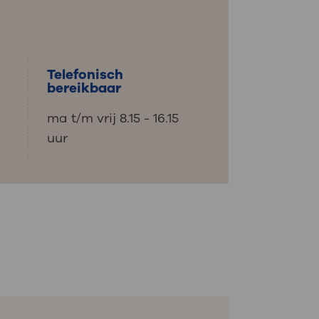
: naar uw dossier
Inloggen MijnOLVG
Telefonisch
bereikbaar
ma t/m vrij 8.15 - 16.15
uur