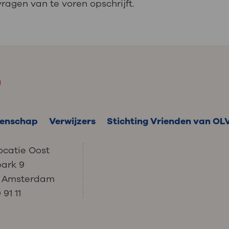
ragen van te voren opschrijft.
m
enschap
Verwijzers
Stichting Vrienden van OL
ocatie Oost
park 9
C Amsterdam
91 11