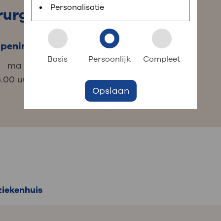
 informatie
r digitaal kunt regelen. Met MijnOLVG kunnen
Personalisatie
rurgie
peningstijden
Contact
k aan OLVG
s meer
Basis
Persoonlijk
Compleet
ma t/m vrij: 8.30 -
020 510 88 80
6.00 uur
Opslaan
jf in OLVG
ij OLVG
ziekenhuis