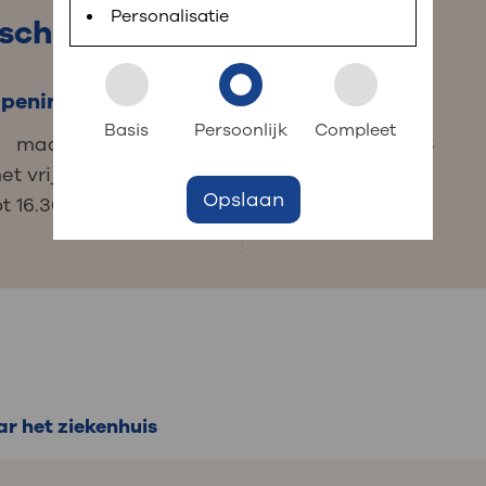
 informatie
r digitaal kunt regelen. Met MijnOLVG kunnen
Personalisatie
sche Unit
peningstijden
Contact
k aan OLVG
s meer
Basis
Persoonlijk
Compleet
maandag tot en
020 599 29 98
et vrijdag van 9.00
Opslaan
jf in OLVG
ot 16.30 uur
ij OLVG
r het ziekenhuis