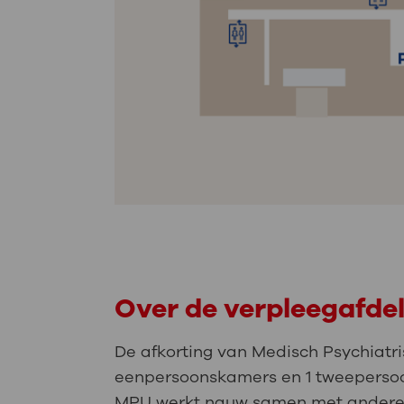
Over de verpleegafde
De afkorting van Medisch Psychiatri
eenpersoonskamers en 1 tweepersoo
MPU werkt nauw samen met andere