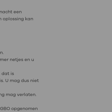
 nacht een
n oplossing kan
en.
mer netjes en u
 dat is
is. U mag dus niet
ing mag verlaten.
de WGBO opgenomen