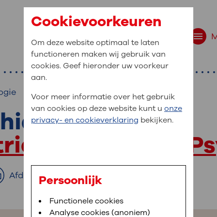
Cookievoorkeuren
Om deze website optimaal te laten
functioneren maken wij gebruik van
cookies. Geef hieronder uw voorkeur
aan.
ogie
Voor meer informatie over het gebruik
van cookies op deze website kunt u
onze
hiatrische Unit
r bent u naar op zo
privacy- en cookieverklaring
bekijken.
 website navigatie
trie en Medische P
e uw medische gegevens
en
Afdrukken
Persoonlijk
van OLVG. In MijnOLVG kunt u uw medische
Bloedafname
Functionele cookies
,
MijnOLVG
,
Digitalisering
neer het u uitkomt. OLVG breidt MijnOLVG
Analyse cookies (anoniem)