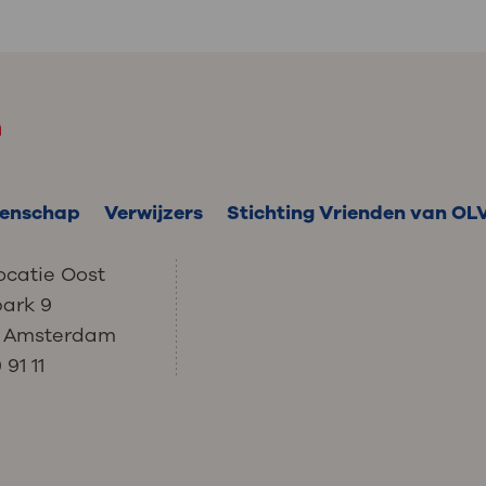
m
enschap
Verwijzers
Stichting Vrienden van OL
ocatie Oost
park 9
C Amsterdam
91 11