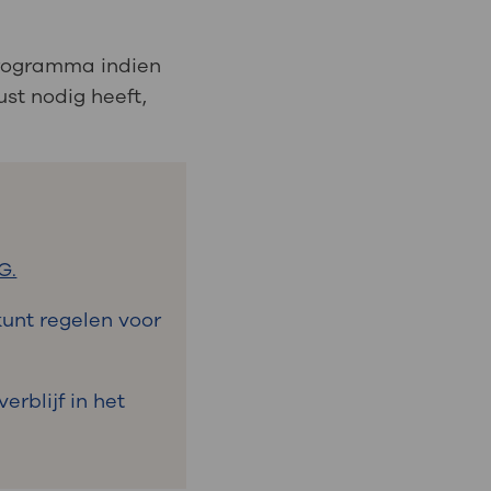
programma indien
ust nodig heeft,
G.
 kunt regelen voor
erblijf in het