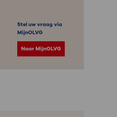
: naar uw dossier
Inloggen MijnOLVG
Stel uw vraag via
MijnOLVG
Naar MijnOLVG