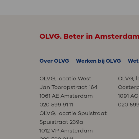
OLVG. Beter in Amsterda
Over OLVG
Werken bij OLVG
Wet
OLVG, locatie West
OLVG, l
Jan Tooropstraat 164
Ooster
1061 AE Amsterdam
1091 A
020 599 91 11
020 599 
OLVG, locatie Spuistraat
Spuistraat 239a
1012 VP Amsterdam