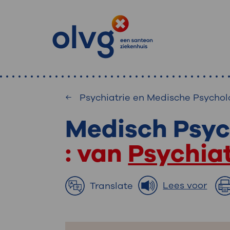
Psychiatrie en Medische Psychol
Medisch Psyc
: waa
Primaire
Home
MijnOLVG
: van
Psychia
: veilig en onlin
Zoekwoorden
inzien
Afdeling
Lees voor
Translate
MijnOLVG is het patiëntenportaal 
Veel gezocht:
gegevens zien. Op elk moment, wan