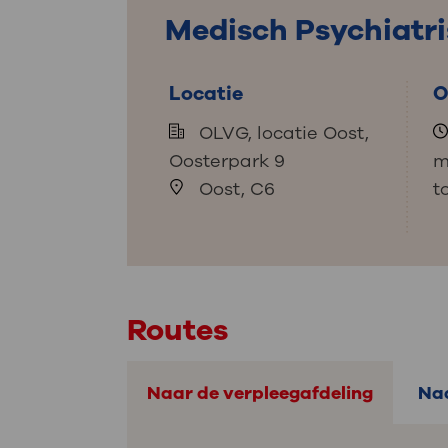
Medische
steeds verder uit, zodat u zelf mee
Medisch Psychiatri
we u sneller helpen.
Locatie
O
Uw bezoe
Direct naar MijnOLVG
Lee
OLVG, locatie Oost,
Oosterpark 9
m
Uw verbli
Oost, C6
t
Werken b
Routes
Contact
Naar de verpleegafdeling
Naa