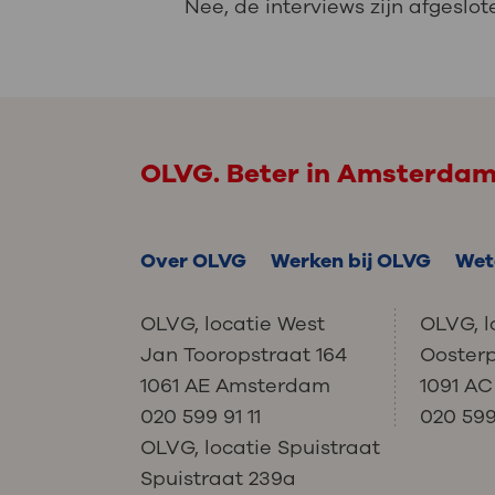
Nee, de interviews zijn afgeslot
OLVG. Beter in Amsterda
Over OLVG
Werken bij OLVG
Wet
OLVG, locatie West
OLVG, l
Jan Tooropstraat 164
Ooster
1061 AE Amsterdam
1091 A
020 599 91 11
020 599 
OLVG, locatie Spuistraat
Spuistraat 239a