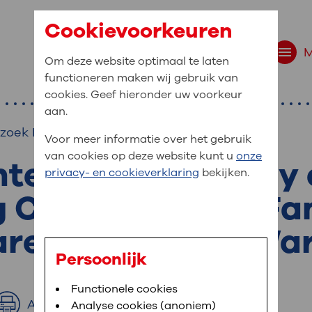
Cookievoorkeuren
Om deze website optimaal te laten
functioneren maken wij gebruik van
cookies. Geef hieronder uw voorkeur
aan.
rzoek Kindergeneeskunde
Voor meer informatie over het gebruik
van cookies op deze website kunt u
onze
ternational study
r bent u naar op zo
privacy- en cookieverklaring
bekijken.
 website navigatie
 Closeness and Fa
e uw medische gegevens
are in Neonatal War
en
Persoonlijk
van OLVG. In MijnOLVG kunt u uw medische
Bloedafname
Functionele cookies
,
MijnOLVG
,
Digitalisering
neer het u uitkomt. OLVG breidt MijnOLVG
Afdrukken
Analyse cookies (anoniem)