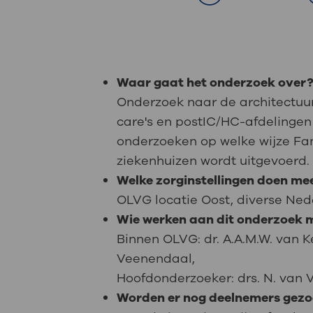
Medische
steeds verder uit, zodat u zelf mee
we u sneller helpen.
Uw bezoe
Direct naar MijnOLVG
Lee
Waar gaat het onderzoek over
Onderzoek naar de architectuur
care's en postIC/HC-afdelingen
Uw verbli
onderzoeken op welke wijze Fam
ziekenhuizen wordt uitgevoerd.
Welke zorginstellingen doen me
Werken b
OLVG locatie Oost, diverse Ne
Wie werken aan dit onderzoek
Binnen OLVG: dr. A.A.M.W. van Ke
Veenendaal,
Contact
Hoofdonderzoeker: drs. N. van
Worden er nog deelnemers gez