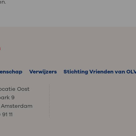
en.
m
enschap
Verwijzers
Stichting Vrienden van OL
ocatie Oost
park 9
C Amsterdam
91 11