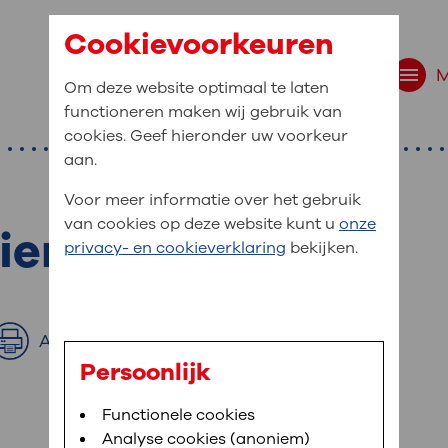
Cookievoorkeuren
Om deze website optimaal te laten
functioneren maken wij gebruik van
cookies. Geef hieronder uw voorkeur
aan.
Voor meer informatie over het gebruik
van cookies op deze website kunt u
onze
ier
r bent u naar op zo
privacy- en cookieverklaring
bekijken.
 website navigatie
e uw medische gegevens
Afdrukken
en
Persoonlijk
van OLVG. In MijnOLVG kunt u uw medische
Bloedafname
Functionele cookies
,
MijnOLVG
,
Digitalisering
neer het u uitkomt. OLVG breidt MijnOLVG
Analyse cookies (anoniem)