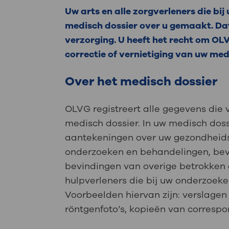
Medische
steeds verder uit, zodat u zelf mee
Uw arts en alle zorgverleners die bi
we u sneller helpen.
medisch dossier over u gemaakt. Dat
verzorging. U heeft het recht om OLV
Uw bezoe
Direct naar MijnOLVG
Lee
correctie of vernietiging van uw med
Over het medisch dossier
Uw verbli
OLVG registreert alle gegevens die 
medisch dossier. In uw medisch doss
aantekeningen over uw gezondheids
Werken b
onderzoeken en behandelingen, bev
bevindingen van overige betrokken 
hulpverleners die bij uw onderzoeke
Contact
Voorbeelden hiervan zijn: verslagen
röntgenfoto’s, kopieën van correspo