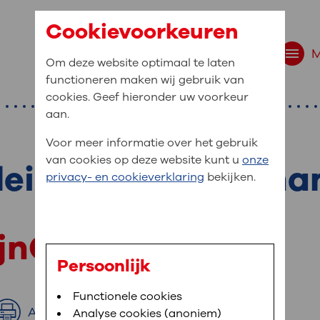
Cookievoorkeuren
Om deze website optimaal te laten
functioneren maken wij gebruik van
cookies. Geef hieronder uw voorkeur
aan.
Voor meer informatie over het gebruik
van cookies op deze website kunt u
onze
leiding bij uw beha
r bent u naar op zo
privacy- en cookieverklaring
bekijken.
 website navigatie
e uw medische gegevens
MijnOLVG
en
Persoonlijk
van OLVG. In MijnOLVG kunt u uw medische
Bloedafname
Functionele cookies
,
MijnOLVG
,
Uw bezoek aan OLVG
neer het u uitkomt. OLVG breidt MijnOLVG
Afdrukken
Analyse cookies (anoniem)