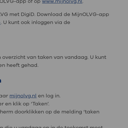
jnOLVG-app of op
www.mijnolvg.nl
.
OLVG met DigiD. Download de MijnOLVG-app
e
. U kunt ook inloggen via de
n overzicht van taken van vandaag. U kunt
den heeft gehad.
n
naar
mijnolvg.nl
en log in.
 en klik op ‘Taken’.
scherm doorklikken op de melding ‘taken
ken die u vandaag en in de toekomst moet