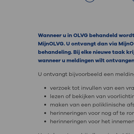
Medische
steeds verder uit, zodat u zelf mee
we u sneller helpen.
Uw bezoe
Direct naar MijnOLVG
Lee
Wanneer u in OLVG behandeld wordt, 
MijnOLVG. U ontvangt dan via MijnO
behandeling. Bij elke nieuwe taak krij
Uw verbli
wanneer u meldingen wilt ontvangen
U ontvangt bijvoorbeeld een meldin
Werken b
verzoek tot invullen van een vra
lezen of bekijken van voorlichti
maken van een poliklinische a
Contact
herinneringen voor nog af te r
herinneringen voor het inneme