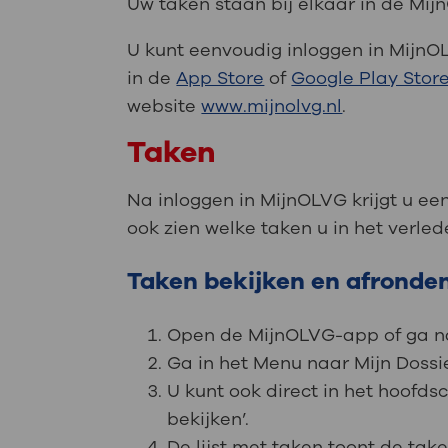
Uw taken staan bij elkaar in de Mi
U kunt eenvoudig inloggen in Mijn
in de
App Store
of
Google Play Stor
website
www.mijnolvg.nl
.
Taken
Na inloggen in MijnOLVG krijgt u ee
ook zien welke taken u in het verle
Taken bekijken en afronde
Open de MijnOLVG-app of ga 
Ga in het Menu naar Mijn Dossier
U kunt ook direct in het hoofd
bekijken’.
De lijst met taken toont de ta