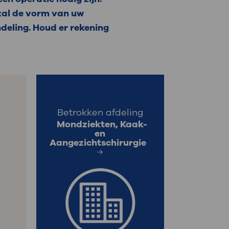
 zal de vorm van uw
: naar uw dossier
deling. Houd er rekening
Inloggen MijnOLVG
Betrokken afdeling
Mondziekten, Kaak-
en
Aangezichtschirurgie