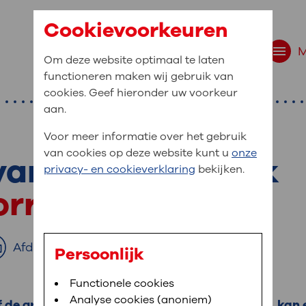
Cookievoorkeuren
Om deze website optimaal te laten
functioneren maken wij gebruik van
cookies. Geef hieronder uw voorkeur
aan.
Voor meer informatie over het gebruik
van cookies op deze website kunt u
onze
van de onderkaak
r bent u naar op zo
privacy- en cookieverklaring
bekijken.
 website navigatie
orrectie
e uw medische gegevens
en
Afdrukken
Persoonlijk
van OLVG. In MijnOLVG kunt u uw medische
Bloedafname
Functionele cookies
,
MijnOLVG
,
Digitalisering
neer het u uitkomt. OLVG breidt MijnOLVG
Analyse cookies (anoniem)
of de grootte van uw bovenkaak en onderkaak, kan e