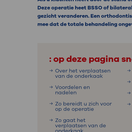
Medische
steeds verder uit, zodat u zelf mee
Deze operatie heet BSSO of bilateral
we u sneller helpen.
gezicht veranderen. Een orthodonti
mee dat de totale behandeling ongev
Uw bezoe
Direct naar MijnOLVG
Lee
Uw verbli
: op deze pagina sn
Over het verplaatsen
van de onderkaak
Werken b
Voordelen en
nadelen
Zo bereidt u zich voor
op de operatie
Contact
Zo gaat het
verplaatsen van de
onderkaak