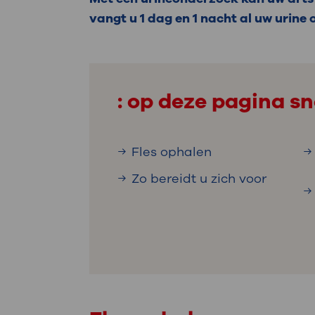
Medische
steeds verder uit, zodat u zelf mee
vangt u 1 dag en 1 nacht al uw urine o
we u sneller helpen.
Uw bezoe
Direct naar MijnOLVG
Lee
: op deze pagina sn
Uw verbli
Fles ophalen
Zo bereidt u zich voor
Werken b
Contact