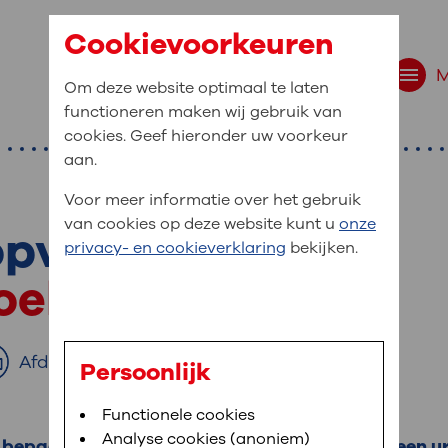
Cookievoorkeuren
Om deze website optimaal te laten
functioneren maken wij gebruik van
cookies. Geef hieronder uw voorkeur
aan.
Voor meer informatie over het gebruik
van cookies op deze website kunt u
onze
 opvangen
r bent u naar op zo
privacy- en cookieverklaring
bekijken.
 website navigatie
zoek
e uw medische gegevens
en
Afdrukken
Persoonlijk
van OLVG. In MijnOLVG kunt u uw medische
Bloedafname
Functionele cookies
,
MijnOLVG
,
Digitalisering
neer het u uitkomt. OLVG breidt MijnOLVG
Analyse cookies (anoniem)
bepaalde stoffen in uw urine laten meten. Bij een 