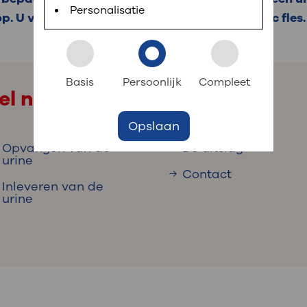
 informatie
r digitaal kunt regelen. Met MijnOLVG kunnen
Personalisatie
p. U vangt alle urine op in een speciale, plastic fles.
k aan OLVG
s meer
Basis
Persoonlijk
Compleet
el naar
Opslaan
jf in OLVG
Opvangen van de
De uitslag
urine
Contact
Inleveren van de
ij OLVG
urine