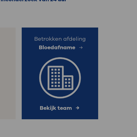
: naar uw dossier
Inloggen MijnOLVG
Betrokken afdeling
Bloedafname
Bekijk team