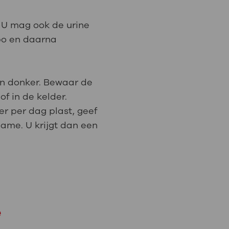
. U mag ook de urine
po en daarna
en donker. Bewaar de
of in de kelder.
er per dag plast, geef
name. U krijgt dan een
e