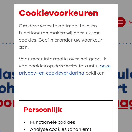
Cookievoorkeuren
Om deze website optimaal te laten
functioneren maken wij gebruik van
cookies. Geef hieronder uw voorkeur
aan.
Voor meer informatie over het gebruik
van cookies op deze website kunt u
onze
asting bij colitis u
r bent u naar op zo
privacy- en cookieverklaring
bekijken.
 website navigatie
rohn - Calprosmart
e uw medische gegevens
oor terecht bij
Maag
en
Persoonlijk
van OLVG. In MijnOLVG kunt u uw medische
Bloedafname
Functionele cookies
,
MijnOLVG
,
Digitalisering
neer het u uitkomt. OLVG breidt MijnOLVG
Analyse cookies (anoniem)