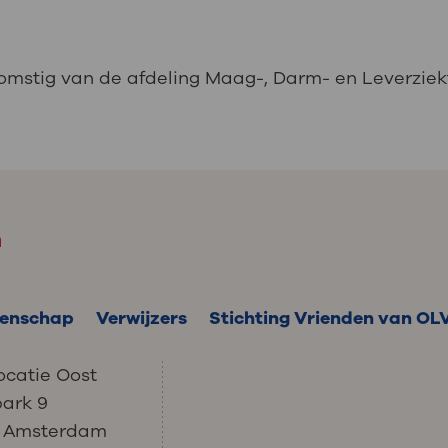
komstig van de afdeling Maag-, Darm- en Leverziek
m
enschap
Verwijzers
Stichting Vrienden van OL
ocatie Oost
park 9
C Amsterdam