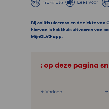
Medische
Lees voor
Translate
steeds verder uit, zodat u zelf mee
we u sneller helpen.
Uw bezoe
Bij colitis ulcerosa en de ziekte v
Direct naar MijnOLVG
Lee
hiervan is het thuis uitvoeren van ee
MijnOLVG app.
Uw verbli
: op deze pagina sn
Werken b
Verloop
Contact