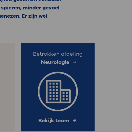
 spieren, minder gevoel
: naar uw dossier
enezen. Er zijn wel
Inloggen MijnOLVG
Betrokken afdeling
Neurologie
Bekijk team