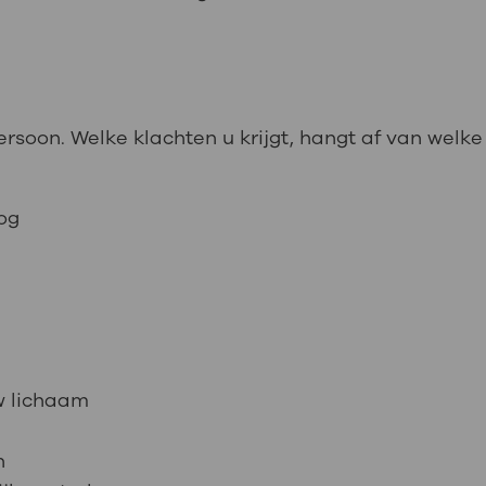
persoon. Welke klachten u krijgt, hangt af van we
og
w lichaam
n