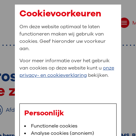
Cookievoorkeuren
Om deze website optimaal te laten
functioneren maken wij gebruik van
cookies. Geef hieronder uw voorkeur
aan.
Voor meer informatie over het gebruik
van cookies op deze website kunt u
onze
rose
r bent u naar op zo
privacy- en cookieverklaring
bekijken.
 website navigatie
de zenuwen, MS
e uw medische gegevens
en
Afdrukken
Persoonlijk
van OLVG. In MijnOLVG kunt u uw medische
Bloedafname
Functionele cookies
,
MijnOLVG
,
Digitalisering
neer het u uitkomt. OLVG breidt MijnOLVG
Analyse cookies (anoniem)
de hersenen en het ruggenmerg. De afkorting is MS.