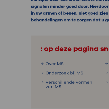
Medische
steeds verder uit, zodat u zelf mee
signalen minder goed door. Hierdoor
we u sneller helpen.
in uw armen of benen, niet goed zien
behandelingen om te zorgen dat u ge
Uw bezoe
Direct naar MijnOLVG
Lee
Uw verbli
: op deze pagina sn
Over MS
Werken b
Onderzoek bij MS
Verschillende vormen
van MS
Contact