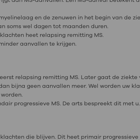
rijgt dan MS-aanvallen. Een MS-aanval betekent da
yelinelaag en de zenuwen in het begin van de zie
 kan soms wel dagen tot maanden duren.
lachten heet relapsing remitting MS.
minder aanvallen te krijgen.
S
st relapsing remitting MS. Later gaat de ziekte 
dan bijna geen aanvallen meer. Wel worden uw kla
r worden.
ndair progressieve MS. De arts bespreekt dit met u
achten die blijven. Dit heet primair progressieve