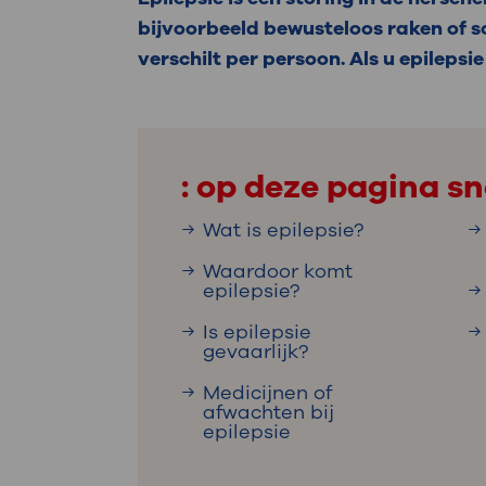
Medische
steeds verder uit, zodat u zelf mee
bijvoorbeeld bewusteloos raken of s
we u sneller helpen.
verschilt per persoon. Als u epilepsi
Uw bezoe
Direct naar MijnOLVG
Lee
: op deze pagina sn
Uw verbli
Wat is epilepsie?
Waardoor komt
epilepsie?
Werken b
Is epilepsie
gevaarlijk?
Medicijnen of
Contact
afwachten bij
epilepsie