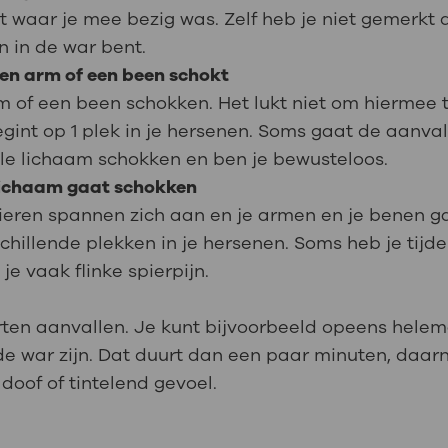
 waar je mee bezig was. Zelf heb je niet gemerkt d
n in de war bent.
een arm of een been schokt
m of een been schokken. Het lukt niet om hiermee t
egint op 1 plek in je hersenen. Soms gaat de aanva
ele lichaam schokken en ben je bewusteloos.
 lichaam gaat schokken
ieren spannen zich aan en je armen en je benen ga
chillende plekken in je hersenen. Soms heb je tijd
e vaak flinke spierpijn.
orten aanvallen. Je kunt bijvoorbeeld opeens hele
de war zijn. Dat duurt dan een paar minuten, daarn
doof of tintelend gevoel.