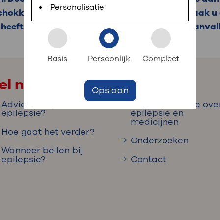
 informatie
r digitaal kunt regelen. Met MijnOLVG kunnen
Personalisatie
chokken. Hoe de aanvallen eruit zien en hoe vaak u
e heeft, kunt u medicijnen krijgen om minder aanvall
k aan OLVG
s meer
Basis
Persoonlijk
Compleet
el naar
Opslaan
jf in OLVG
Adviezen bij
Meer informatie ove
epilepsie?
epilepsie en
medicijnen
Hoe gaat het verder?
ij OLVG
Onderzoeken
Wanneer bellen bij
epilepsie?
Contact