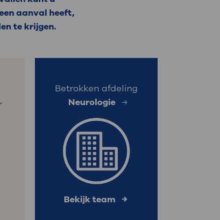
 een aanval heeft,
: naar uw dossier
en te krijgen.
Inloggen MijnOLVG
Betrokken afdeling
Neurologie
r
Bekijk team