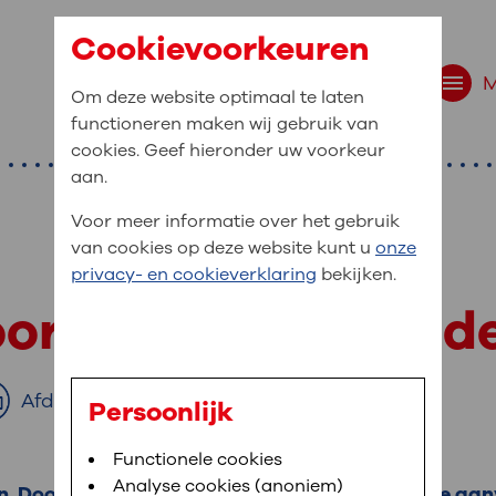
Cookievoorkeuren
Om deze website optimaal te laten
functioneren maken wij gebruik van
cookies. Geef hieronder uw voorkeur
aan.
Voor meer informatie over het gebruik
van cookies op deze website kunt u
onze
r bent u naar op zo
privacy- en cookieverklaring
bekijken.
 website navigatie
oor een storing in 
e uw medische gegevens
en
Afdrukken
Persoonlijk
van OLVG. In MijnOLVG kunt u uw medische
Bloedafname
Functionele cookies
,
MijnOLVG
,
Digitalisering
neer het u uitkomt. OLVG breidt MijnOLVG
Analyse cookies (anoniem)
en. Door de storing heeft u aanvallen. Tijdens de aa