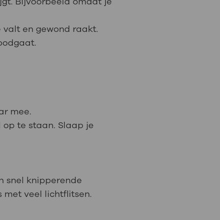
jgt. Bijvoorbeeld omdat je
 valt en gewond raakt.
doodgaat.
aar mee.
 op te staan. Slaap je
an snel knipperende
met veel lichtflitsen.