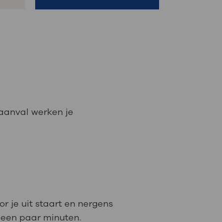
n aanval werken je
r je uit staart en nergens
 een paar minuten.