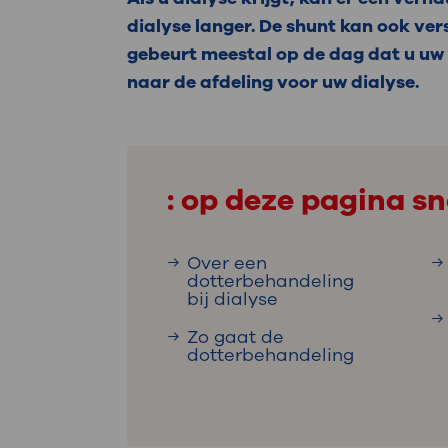
Medische
steeds verder uit, zodat u zelf mee
dialyse langer. De shunt kan ook ver
we u sneller helpen.
gebeurt meestal op de dag dat u uw 
naar de afdeling voor uw dialyse.
Uw bezoe
Direct naar MijnOLVG
Lee
Uw verbli
: op deze pagina sn
Over een
dotterbehandeling
Werken b
bij dialyse
Zo gaat de
dotterbehandeling
Contact