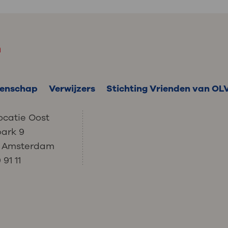
m
enschap
Verwijzers
Stichting Vrienden van OL
ocatie Oost
park 9
C Amsterdam
91 11