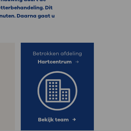
otterbehandeling. Dit
: naar uw dossier
inuten. Daarna gaat u
Inloggen MijnOLVG
Betrokken afdeling
Hartcentrum
Bekijk team