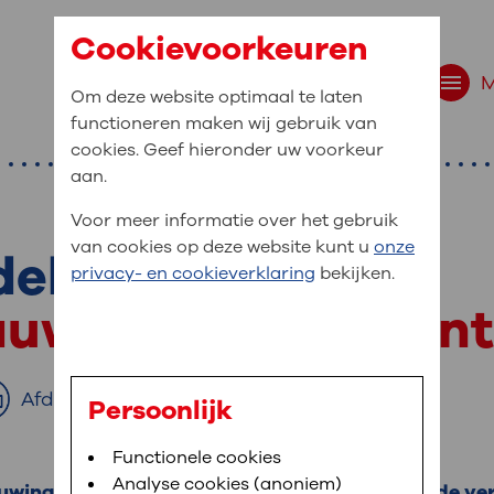
Cookievoorkeuren
Om deze website optimaal te laten
functioneren maken wij gebruik van
cookies. Geef hieronder uw voorkeur
aan.
Voor meer informatie over het gebruik
van cookies op deze website kunt u
onze
ling bij dialyse
r bent u naar op zo
privacy- en cookieverklaring
bekijken.
 website navigatie
auwing in een shun
e uw medische gegevens
en
Afdrukken
Persoonlijk
van OLVG. In MijnOLVG kunt u uw medische
Bloedafname
Functionele cookies
,
MijnOLVG
,
Digitalisering
neer het u uitkomt. OLVG breidt MijnOLVG
Analyse cookies (anoniem)
nauwing ontstaan in 1 of meerdere shunts. Door de v