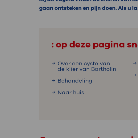
Medische
steeds verder uit, zodat u zelf mee
gaan ontsteken en pijn doen. Als u la
we u sneller helpen.
Uw bezoe
Direct naar MijnOLVG
Lee
: op deze pagina sn
Uw verbli
Over een cyste van
de klier van Bartholin
Behandeling
Werken b
Naar huis
Contact