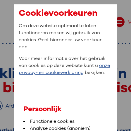
Cookievoorkeuren
Om deze website optimaal te laten
functioneren maken wij gebruik van
cookies. Geef hieronder uw voorkeur
aan.
Voor meer informatie over het gebruik
van cookies op deze website kunt u
onze
klier van Bartholin
r bent u naar op zo
privacy- en cookieverklaring
bekijken.
 website navigatie
 bij een Bartholini
e uw medische gegevens
en
Afdrukken
Persoonlijk
van OLVG. In MijnOLVG kunt u uw medische
Bloedafname
Functionele cookies
,
MijnOLVG
,
Uw bezoek aan OLVG
neer het u uitkomt. OLVG breidt MijnOLVG
Analyse cookies (anoniem)
rtholin. Als de klieren verstopt zijn, kunt u een cys