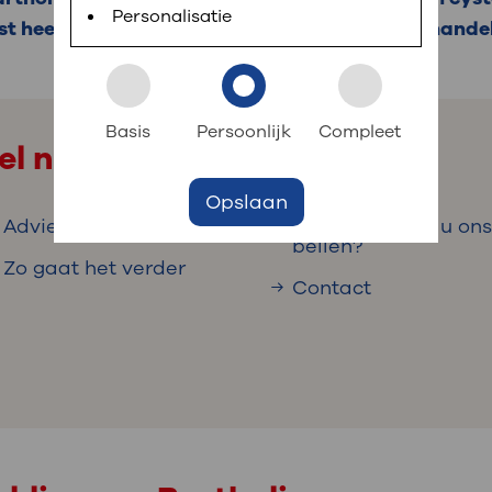
 informatie
r digitaal kunt regelen. Met MijnOLVG kunnen
Personalisatie
st heeft van de cyste, zijn er verschillende behande
k aan OLVG
s meer
Basis
Persoonlijk
Compleet
el naar
Opslaan
jf in OLVG
Adviezen voor thuis
Wanneer moet u on
bellen?
Zo gaat het verder
Contact
ij OLVG