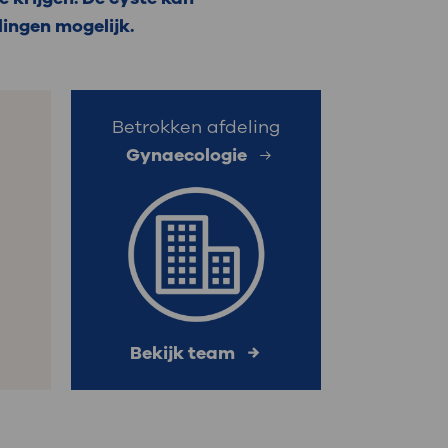
lingen mogelijk.
: naar uw dossier
Inloggen MijnOLVG
Betrokken afdeling
Gynaecologie
s
Bekijk team