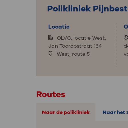
Medische
steeds verder uit, zodat u zelf mee
Polikliniek Pijnbest
we u sneller helpen.
Locatie
O
Uw bezoe
Direct naar MijnOLVG
Lee
OLVG, locatie West,
Jan Tooropstraat 164
d
Uw verbli
West, route 5
v
Werken b
Routes
Contact
Naar de polikliniek
Naar het 