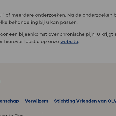
t u 1 of meerdere onderzoeken. Na de onderzoeken b
lke behandeling bij u kan passen.
voor een bijeenkomst over chronische pijn. U krijgt
r hierover leest u op onze
website
.
m
enschap
Verwijzers
Stichting Vrienden van OL
ocatie Oost