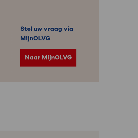
: naar uw dossier
Inloggen MijnOLVG
Stel uw vraag via
MijnOLVG
Naar MijnOLVG