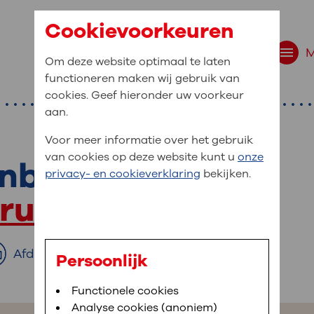
Cookievoorkeuren
Om deze website optimaal te laten
functioneren maken wij gebruik van
cookies. Geef hieronder uw voorkeur
aan.
Voor meer informatie over het gebruik
van cookies op deze website kunt u
onze
jnbestrijding
r bent u naar op zo
privacy- en cookieverklaring
bekijken.
 website navigatie
trum
e uw medische gegevens
en
Afdrukken
Persoonlijk
van OLVG. In MijnOLVG kunt u uw medische
Bloedafname
Functionele cookies
,
MijnOLVG
,
Digitalisering
neer het u uitkomt. OLVG breidt MijnOLVG
Analyse cookies (anoniem)