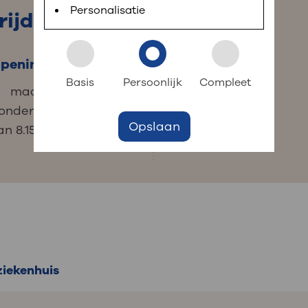
 informatie
r digitaal kunt regelen. Met MijnOLVG kunnen
Personalisatie
rijding
peningstijden
Contact
k aan OLVG
s meer
Basis
Persoonlijk
Compleet
maandag, woendag,
020 510 81 63
onderdag en vrijdag
pijncentrum-
Opslaan
jf in OLVG
an 8.15 tot 16.15 uur
west@olvg.nl
ij OLVG
ziekenhuis