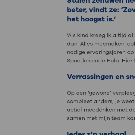
Stalen zenuwen hee
Medische
steeds verder uit, zodat u zelf mee
beter, vindt ze: ‘
we u sneller helpen.
het hoogst is.’
Uw bezoe
Direct naar MijnOLVG
Lee
‘Als kind kreeg ik altijd 
dan. Alles meemaken, ook 
nodige ervaringsjaren op
Uw verbli
Spoedeisende Hulp. Hier h
Verrassingen en sn
Werken b
Op een ‘gewone’ verpleeg
compleet anders; je weet 
actief meedenken met de 
Contact
samen met mijn team kan 
Ieder z’n verhaal