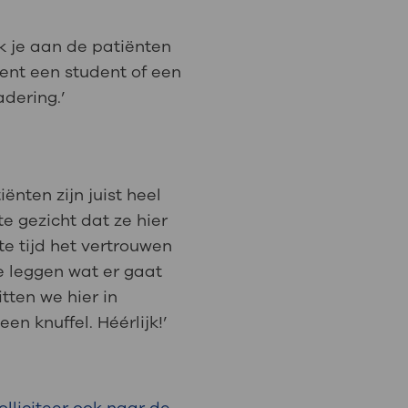
k je aan de patiënten
nt een student of een
adering.’
nten zijn juist heel
e gezicht dat ze hier
rte tijd het vertrouwen
te leggen wat er gaat
tten we hier in
en knuffel. Héérlijk!’