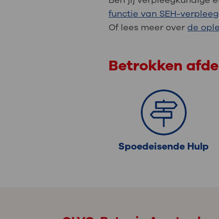
Ben jij verpleegkundige 
functie van SEH-verplee
Of lees meer over
de opl
Betrokken afde
Spoedeisende Hulp