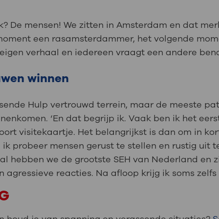
rk? De mensen! We zitten in Amsterdam en dat mer
 moment een rasamsterdammer, het volgende mome
n eigen verhaal en iedereen vraagt een andere ben
ouwen winnen
sende Hulp vertrouwd terrein, maar de meeste patië
nenkomen. ‘En dat begrijp ik. Vaak ben ik het eerst
oort visitekaartje. Het belangrijkst is dan om in ko
, ik probeer mensen gerust te stellen en rustig uit 
 al hebben we de grootste SEH van Nederland en zi
 agressieve reacties. Na afloop krijg ik soms zelfs e
VG