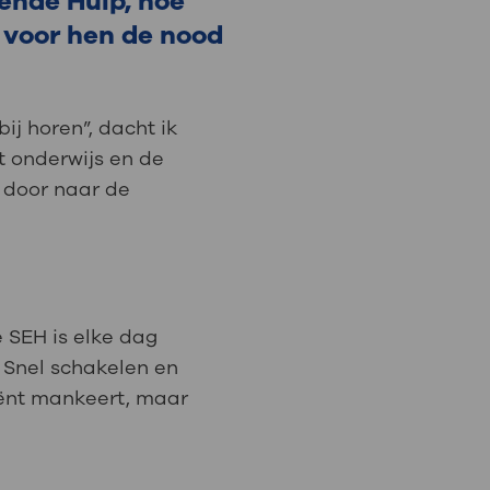
ende Hulp, hoe
 voor hen de nood
: naar uw dossier
Inloggen MijnOLVG
bij horen”, dacht ik
t onderwijs en de
 door naar de
 SEH is elke dag
. Snel schakelen en
iënt mankeert, maar