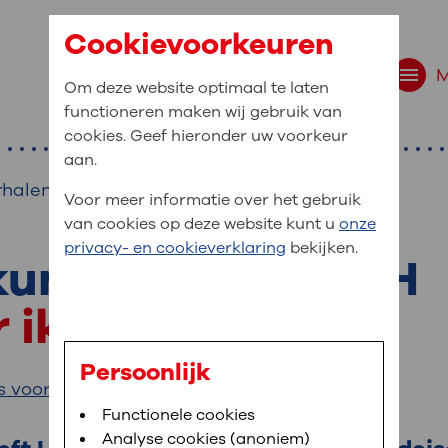
Cookievoorkeuren
Om deze website optimaal te laten
functioneren maken wij gebruik van
cookies. Geef hieronder uw voorkeur
aan.
rhalen
Voor meer informatie over het gebruik
van cookies op deze website kunt u
onze
r bent u naar op zo
privacy- en cookieverklaring
bekijken.
 website navigatie
kundige op de SEH
e uw medische gegevens
r ik thuis
en
Persoonlijk
s voor
Afdrukken
van OLVG. In MijnOLVG kunt u uw medische
Bloedafname
Functionele cookies
,
MijnOLVG
,
Digitalisering
neer het u uitkomt. OLVG breidt MijnOLVG
Analyse cookies (anoniem)