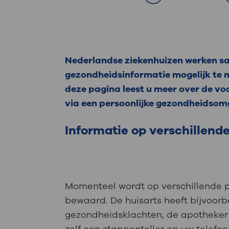
Medische
steeds verder uit, zodat u zelf mee
we u sneller helpen.
Uw bezoe
Direct naar MijnOLVG
Lee
Nederlandse ziekenhuizen werken sa
gezondheidsinformatie mogelijk te
deze pagina leest u meer over de vo
Uw verbli
via een persoonlijke gezondheidsom
Informatie op verschillend
Werken b
Momenteel wordt op verschillende 
Contact
bewaard. De huisarts heeft bijvoorb
gezondheidsklachten, de apotheker 