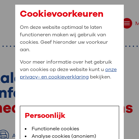
Cookievoorkeuren
Om deze website optimaal te laten
functioneren maken wij gebruik van
cookies. Geef hieronder uw voorkeur
aan.
Voor meer informatie over het gebruik
van cookies op deze website kunt u
onze
ale uitwisseling
r bent u naar op zo
privacy- en cookieverklaring
bekijken.
 website navigatie
nformatie
e uw medische gegevens
 medische gegevens
en
Persoonlijk
van OLVG. In MijnOLVG kunt u uw medische
Bloedafname
Functionele cookies
,
MijnOLVG
,
Digitalisering
neer het u uitkomt. OLVG breidt MijnOLVG
Afdrukken
Analyse cookies (anoniem)