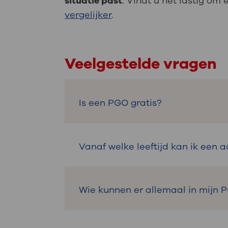
situatie past
. Vindt u het lastig o
vergelijker
.
Veelgestelde vragen
Is een PGO gratis?
Het uitwisselen van medische ge
Vanaf welke leeftijd kan ik een
aanbieder een (klein) bedrag vra
aangegeven.
Vanaf 16 jaar kunt u zelf een e
Wie kunnen er allemaal in mijn 
Als een PGO het MedMij-label he