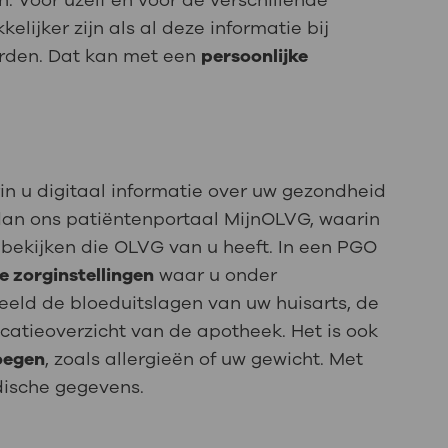
n. Voor uzelf en voor de verschillende
elijker zijn als al deze informatie bij
orden. Dat kan met een
persoonlijke
in u digitaal informatie over uw gezondheid
dan ons patiëntenportaal MijnOLVG, waarin
bekijken die OLVG van u heeft. In een PGO
le zorginstellingen
waar u onder
eeld de bloeduitslagen van uw huisarts, de
atieoverzicht van de apotheek. Het is ook
voegen
, zoals allergieën of uw gewicht. Met
dische gegevens.