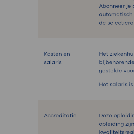
Abonneer je
automatisch 
de selectier
Kosten en
Het ziekenhui
salaris
bijbehorende
gestelde voo
Het salaris 
Accreditatie
Deze opleidi
opleiding zij
kwaliteitsre