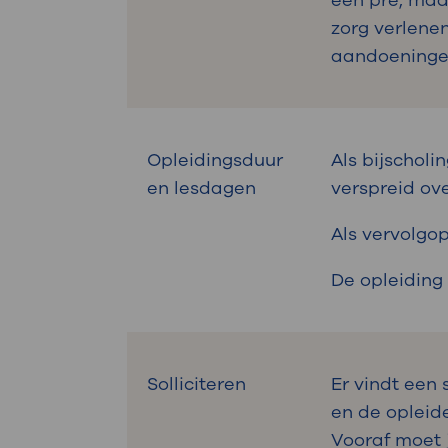
een pre, maar
zorg verlene
aandoening
Opleidingsduur
Als bijscholi
en lesdagen
verspreid ove
Als vervolgo
De opleiding
Solliciteren
Er vindt een 
en de opleid
Vooraf moet 