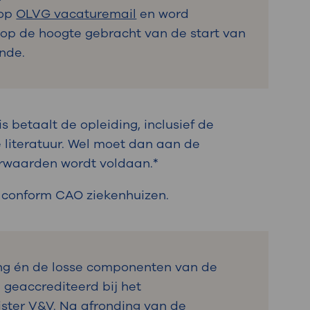
 op
OLVG vacaturemail
en word
op de hoogte gebracht van de start van
onde.
s betaalt de opleiding, inclusief de
 literatuur. Wel moet dan aan de
rwaarden wordt voldaan.*
is conform CAO ziekenhuizen.
ng én de losse componenten van de
n geaccrediteerd bij het
gister V&V. Na afronding van de