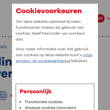
Cookievoorkeuren
Om deze website optimaal te laten
functioneren maken wij gebruik van
cookies. Geef hieronder uw voorkeur
aan.
nals
Voor meer informatie over het gebruik
van cookies op deze website kunt u
onze
ing tot
r bent u naar op zo
privacy- en cookieverklaring
bekijken.
 website navigatie
verpleegkundige
e uw medische gegevens
en
Persoonlijk
Afdrukken
van OLVG. In MijnOLVG kunt u uw medische
Bloedafname
Functionele cookies
,
MijnOLVG
,
Digitalisering
neer het u uitkomt. OLVG breidt MijnOLVG
Analyse cookies (anoniem)