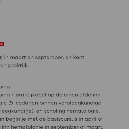
:
a
r, in maart en september, en kent
en praktijk:
tsing
tsing + praktijkdeel op de eigen afdeling
gie (9 lesdagen binnen verpleegkundige
pleegkundige) en scholing hematologie.
n begin je met de basiscursus in april of
ling hematologie in september of maart.