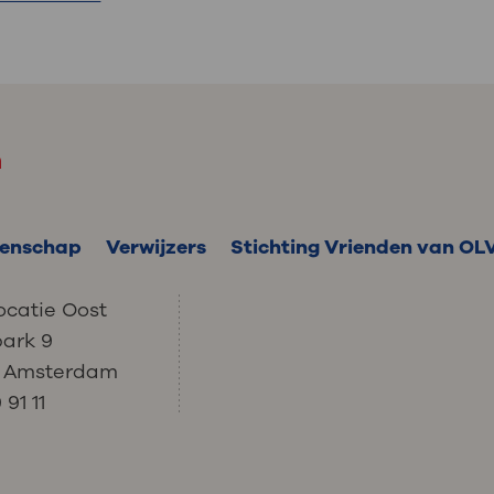
m
enschap
Verwijzers
Stichting Vrienden van OL
ocatie Oost
park 9
C Amsterdam
91 11