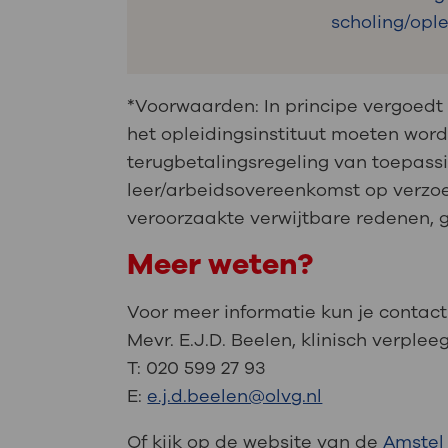
scholing/opl
*Voorwaarden: In principe vergoedt
het opleidingsinstituut moeten word
terugbetalingsregeling van toepassi
leer/arbeidsovereenkomst op verzo
veroorzaakte verwijtbare redenen, 
Meer weten?
Voor meer informatie kun je conta
Mevr. E.J.D. Beelen, klinisch verple
T: 020 599 27 93
E:
e.j.d.beelen@olvg.nl
Of kijk op de website van de
Amstel