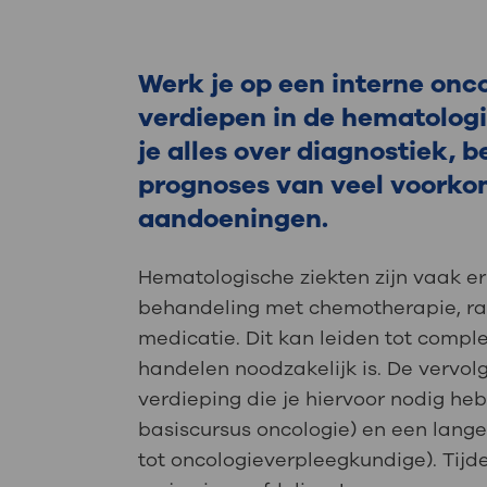
Medische
steeds verder uit, zodat u zelf mee
we u sneller helpen.
Werk je op een interne onco
Uw bezoe
Direct naar MijnOLVG
Lee
verdiepen in de hematologi
je alles over diagnostiek, 
prognoses van veel voork
Uw verbli
aandoeningen.
Hematologische ziekten zijn vaak er
Werken b
behandeling met chemotherapie, r
medicatie. Dit kan leiden tot comple
handelen noodzakelijk is. De vervol
verdieping die je hiervoor nodig hebt
Contact
basiscursus oncologie) en een lange
tot oncologieverpleegkundige). Tijd