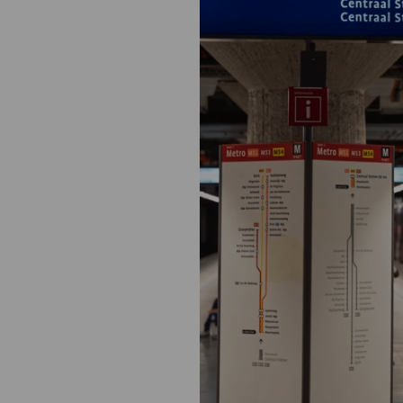
Medische
steeds verder uit, zodat u zelf mee
we u sneller helpen.
Uw bezoe
Direct naar MijnOLVG
Lee
Uw verbli
Werken b
Contact