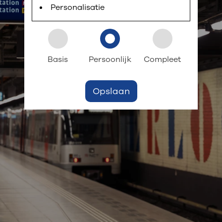
 informatie
r digitaal kunt regelen. Met MijnOLVG kunnen
Personalisatie
k aan OLVG
s meer
Basis
Persoonlijk
Compleet
Opslaan
jf in OLVG
ij OLVG