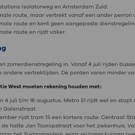
n stations Isolatorweg en Amsterdam Zuid.
rmale route, maar vertrekt vanaf een ander perron o
rmale route en kent geen aangepaste dienstregelin
male route en rijdt vaker.
ng
 zomerdienstregeling in. Vanaf 4 juli rijden busse
 andere vertrektijden. De ponten varen minder vaa
atie West moeten rekening houden met:
an 4 juli t/m 16 augustus. Metro 51 rijdt wel en stop
n Galenstraat.
tember rijdt tram 13 een kortere route: Centraal St
 de halte Jan Tooropstraat voor het ziekenhuis. Va
naar het Surinameplein, waar reizigers kunnen ove