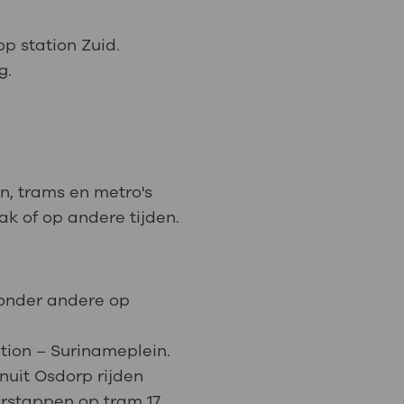
p station Zuid.
g.
n, trams en metro's
k of op andere tijden.
t onder andere op
ation – Surinameplein.
nuit Osdorp rijden
rstappen op tram 17.