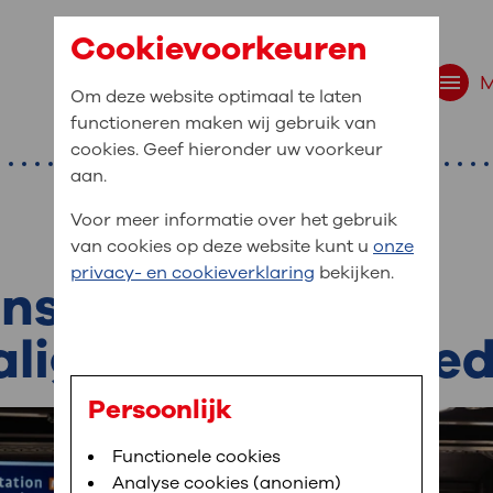
Cookievoorkeuren
Om deze website optimaal te laten
functioneren maken wij gebruik van
cookies. Geef hieronder uw voorkeur
aan.
Voor meer informatie over het gebruik
van cookies op deze website kunt u
onze
r bent u naar op zo
privacy- en cookieverklaring
bekijken.
 website navigatie
nstregeling en
e uw medische gegevens
alige werkzaamhe
en
Persoonlijk
van OLVG. In MijnOLVG kunt u uw medische
Bloedafname
Functionele cookies
,
MijnOLVG
,
Uw bezoek aan OLVG
neer het u uitkomt. OLVG breidt MijnOLVG
Analyse cookies (anoniem)