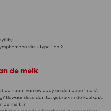
yfilis)
Lymphomano virus type 1 en 2
an de melk
met de naam van uw baby en de notitie ‘melk’.
g? Bewaar deze dan tot gebruik in de koelkast.
n de melk in.