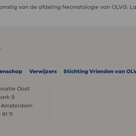
komstig van de afdeling Neonatologie van OLVG. La
m
enschap
Verwijzers
Stichting Vrienden van OL
ocatie Oost
park 9
C Amsterdam
91 11