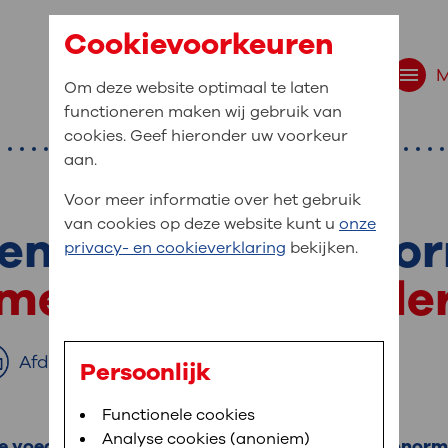
Cookievoorkeuren
Om deze website optimaal te laten
functioneren maken wij gebruik van
cookies. Geef hieronder uw voorkeur
aan.
Voor meer informatie over het gebruik
van cookies op deze website kunt u
onze
en baby met dono
r bent u naar op zo
privacy- en cookieverklaring
bekijken.
 website navigatie
 melk van een ande
e uw medische gegevens
en
Afdrukken
Persoonlijk
van OLVG. In MijnOLVG kunt u uw medische
Bloedafname
Functionele cookies
,
MijnOLVG
,
Digitalisering
neer het u uitkomt. OLVG breidt MijnOLVG
Analyse cookies (anoniem)
 te voeden met uw eigen melk, is voeden met donorm