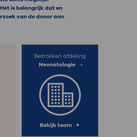
et is belangrijk dat en
: naar uw dossier
derzoek van de donor aan
Inloggen MijnOLVG
Betrokken afdeling
Neonatologie
Bekijk team