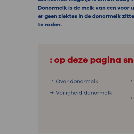
Medische
steeds verder uit, zodat u zelf mee
Donormelk is de melk van een voor u
we u sneller helpen.
er geen ziektes in de donormelk zit
te raden.
Uw bezoe
Direct naar MijnOLVG
Lee
Uw verbli
: op deze pagina sn
Over donormelk
Werken b
Veiligheid donormelk
Contact