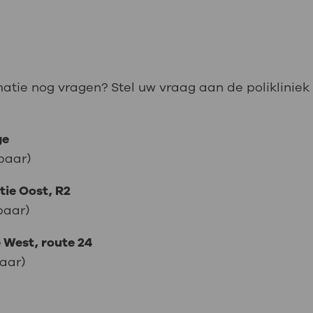
matie nog vragen? Stel uw vraag aan de polikliniek
ge
baar)
tie Oost, R2
baar)
 West, route 24
aar)