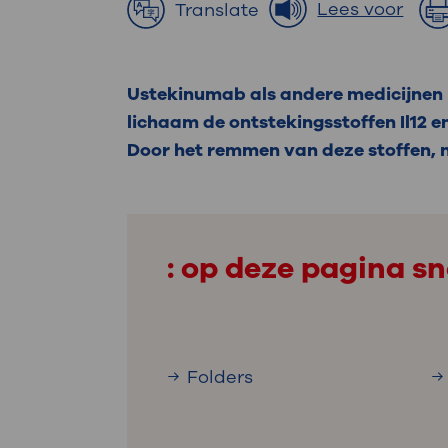
Medische
Lees voor
Translate
steeds verder uit, zodat u zelf mee
we u sneller helpen.
Uw bezoe
Ustekinumab als andere medicijnen 
Direct naar MijnOLVG
Lee
lichaam de ontstekingsstoffen Il12 en 
Door het remmen van deze stoffen, n
Uw verbli
: op deze pagina sn
Werken b
Folders
Contact