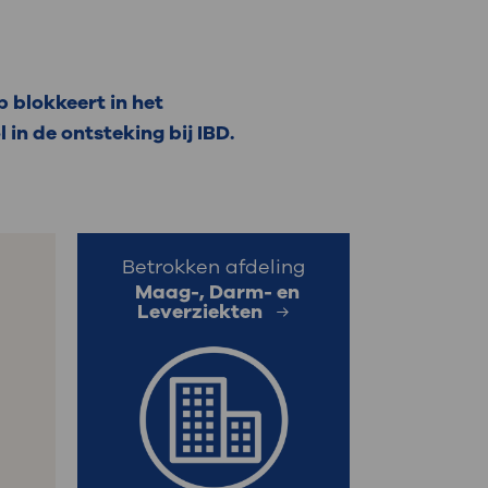
: naar uw dossier
Inloggen MijnOLVG
 blokkeert in het
 in de ontsteking bij IBD.
Betrokken afdeling
Maag-, Darm- en
Leverziekten