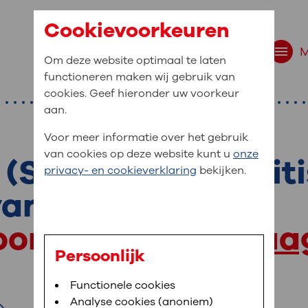
Cookievoorkeuren
Om deze website optimaal te laten
functioneren maken wij gebruik van
cookies. Geef hieronder uw voorkeur
aan.
Voor meer informatie over het gebruik
van cookies op deze website kunt u
onze
Stelara®) bij colit
r bent u naar op zo
privacy- en cookieverklaring
bekijken.
 website navigatie
van Crohn
e uw medische gegevens
oor terecht bij
Maag
en
Persoonlijk
van OLVG. In MijnOLVG kunt u uw medische
Bloedafname
Functionele cookies
,
MijnOLVG
,
Digitalisering
neer het u uitkomt. OLVG breidt MijnOLVG
Analyse cookies (anoniem)