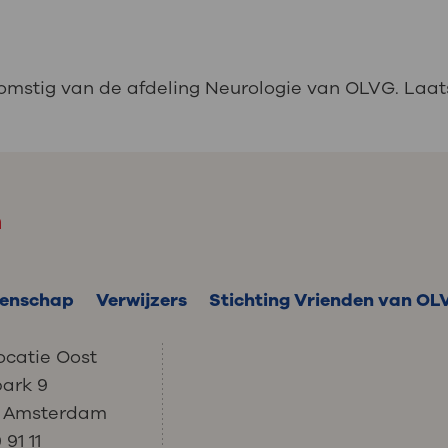
komstig van de afdeling Neurologie van OLVG. Laat
m
enschap
Verwijzers
Stichting Vrienden van OL
ocatie Oost
park 9
C Amsterdam
91 11