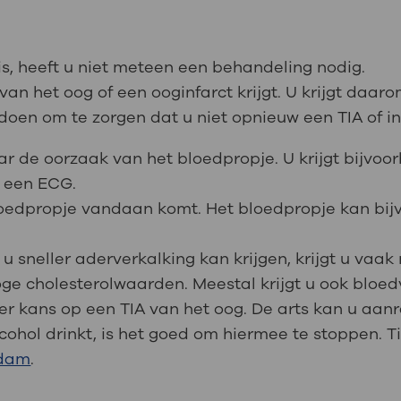
is, heeft u niet meteen een behandeling nodig.
van het oog of een ooginfarct krijgt. U krijgt daaro
oen om te zorgen dat u niet opnieuw een TIA of infa
r de oorzaak van het bloedpropje. U krijgt bijvo
t een ECG.
loedpropje vandaan komt. Het bloedpropje kan bijv
 u sneller aderverkalking kan krijgen, krijgt u vaa
ge cholesterolwaarden. Meestal krijgt u ook bloed
nder kans op een TIA van het oog. De arts kan u a
alcohol drinkt, is het goed om hiermee te stoppen. 
rdam
.