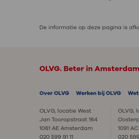
De informatie op deze pagina is af
OLVG. Beter in Amsterda
Over OLVG
Werken bij OLVG
Wet
OLVG, locatie West
OLVG, l
Jan Tooropstraat 164
Ooster
1061 AE Amsterdam
1091 A
020 599 91 11
020 599 