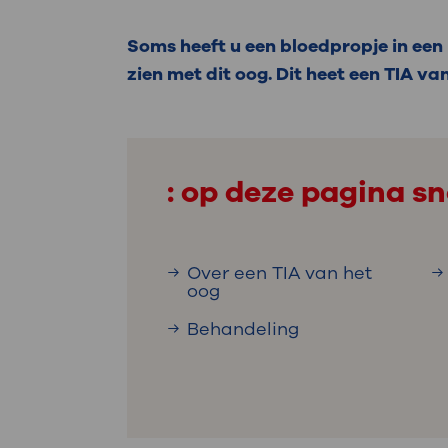
Medische
steeds verder uit, zodat u zelf mee
we u sneller helpen.
Soms heeft u een bloedpropje in een 
zien met dit oog. Dit heet een TIA van
Uw bezoe
Direct naar MijnOLVG
Lee
: op deze pagina sn
Uw verbli
Over een TIA van het
Werken b
oog
Behandeling
Contact