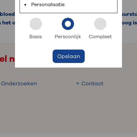
 informatie
r digitaal kunt regelen. Met MijnOLVG kunnen
Personalisatie
bloedvat in het oog. Uw oog krijgt dan geen zuursto
 het oog of amaurosis fugax. Een TIA van het oog is t
k aan OLVG
s meer
Basis
Persoonlijk
Compleet
Opslaan
el naar
jf in OLVG
Onderzoeken
Contact
ij OLVG