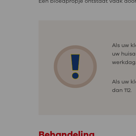
Een bloedpropje ontstaat vaak door 
Als uw k
uw huisa
werkdag
Als uw k
dan 112.
Behandeling