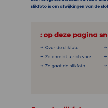
Medische
steeds verder uit, zodat u zelf mee
slikfoto is om afwijkingen van de sl
we u sneller helpen.
Uw bezoe
Direct naar MijnOLVG
Lee
: op deze pagina sn
Uw verbli
Over de slikfoto
Zo bereidt u zich voor
Zo gaat de slikfoto
Werken b
Contact