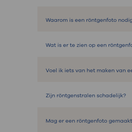
Een röntgenfoto is een foto van
Waarom is een röntgenfoto nodi
Een röntgenfoto is nodig om de o
Wat is er te zien op een röntgenf
De röntgenstralen maken botten
Voel ik iets van het maken van e
afwijkingen zijn.
Nee, u voelt niks als er een rön
Zijn röntgenstralen schadelijk?
Nee. De hoeveelheid straling is h
Mag er een röntgenfoto gemaakt