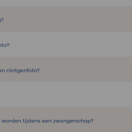
 de binnenkant van het lichaam. Het onderzoek geb
g?
orzaak van pijn of klachten te onderzoeken.
oto?
 en organen zichtbaar.
Het doel van een röntgenond
en röntgenfoto?
tgenfoto gemaakt wordt.
eel klein en is niet schadelijk voor uw gezondheid.
 worden tijdens een zwangerschap?