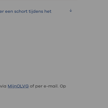
een schort tijdens het
lheid röntgenstralen. Het
an een röntgenfoto.
 via
MijnOLVG
of per e-mail. Op