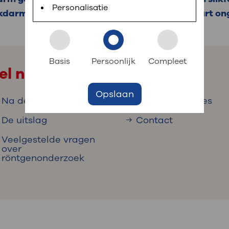
 informatie
r digitaal kunt regelen. Met MijnOLVG kunnen
Personalisatie
okdarm in beeld te brengen. Het onderzoek duurt on
k aan OLVG
s meer
Basis
Persoonlijk
Compleet
el naar
Opslaan
jf in OLVG
Na de slikfoto
Nuttige websites
De uitslag
Contact
Veelgestelde vragen
ij OLVG
over
röntgenonderzoek