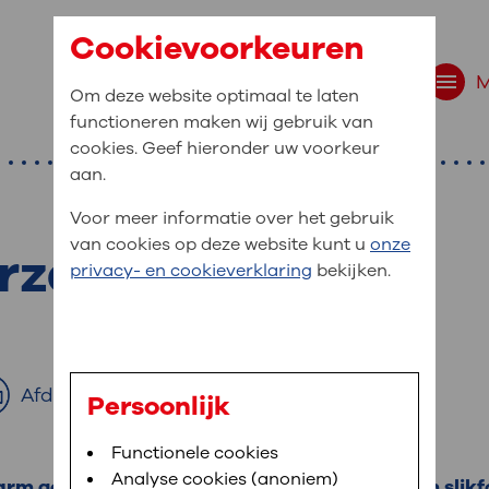
Cookievoorkeuren
Om deze website optimaal te laten
functioneren maken wij gebruik van
cookies. Geef hieronder uw voorkeur
aan.
Voor meer informatie over het gebruik
van cookies op deze website kunt u
onze
rzoek slokdarm
r bent u naar op zo
privacy- en cookieverklaring
bekijken.
 website navigatie
e uw medische gegevens
en
Afdrukken
Persoonlijk
van OLVG. In MijnOLVG kunt u uw medische
Bloedafname
Functionele cookies
,
MijnOLVG
,
Digitalisering
neer het u uitkomt. OLVG breidt MijnOLVG
Analyse cookies (anoniem)
m gebeurt met contrastmiddel. Het heet een slikfo