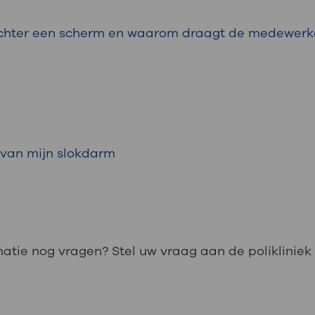
 we liever geen röntgenfoto.
ter een scherm en waarom draagt de medewerker 
nger of mogelijk zwanger bent.
een paar keer in aanraking met een kleine hoevee
rmen de medewerker tegen te veel straling.
als deze bij de patiënt blijft tijdens het maken v
o van mijn slokdarm
matie nog vragen? Stel uw vraag aan de polikliniek