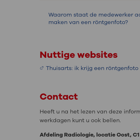
Tijdens een zwangerschap maken
Waarom staat de medewerker ach
Vertel het aan uw arts als u zwa
maken van een röntgenfoto?
Een medewerker komt iedere dag 
scherm en het loodschort besche
Nuttige websites
De medewerker draagt het schort 
Thuisarts: ik krijg een röntgenfot
Contact
Heeft u na het lezen van deze infor
werkdagen kunt u ook bellen.
Afdeling Radiologie, locatie Oost, C1