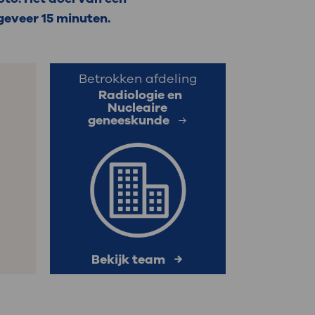
geveer 15 minuten.
: naar uw dossier
Inloggen MijnOLVG
Betrokken afdeling
Radiologie en
Nucleaire
geneeskunde
Bekijk team