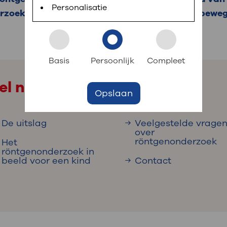
 informatie
r digitaal kunt regelen. Met MijnOLVG kunnen
Personalisatie
rzoek is om te kijken hoe de botjes in uw pols bew
k aan OLVG
s meer
Basis
Persoonlijk
Compleet
el naar
Opslaan
jf in OLVG
De uitslag
Veelgestelde vrage
over
röntgenonderzoek
Het
ij OLVG
röntgenonderzoek in
beeld voor een kind
Contact