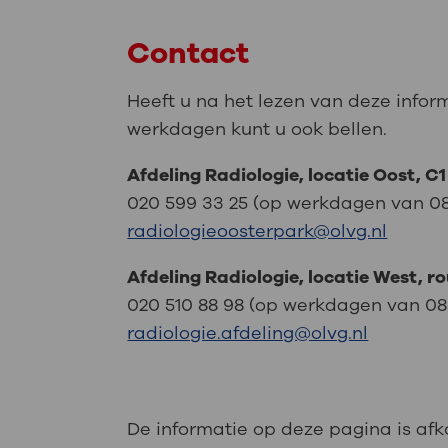
Een medewerker komt iedere dag 
scherm en het loodschort besche
Contact
De medewerker draagt het schort 
Heeft u na het lezen van deze infor
werkdagen kunt u ook bellen.
Afdeling Radiologie, locatie Oost, C1
020 599 33 25 (op werkdagen van 08.1
radiologieoosterpark@olvg.nl
Afdeling Radiologie, locatie West, ro
020 510 88 98 (op werkdagen van 08.15
radiologie.afdeling@olvg.nl
De informatie op deze pagina is af