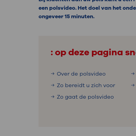
Medische
steeds verder uit, zodat u zelf mee
een polsvideo. Het doel van het onde
we u sneller helpen.
ongeveer 15 minuten.
Uw bezoe
Direct naar MijnOLVG
Lee
: op deze pagina sn
Uw verbli
Over de polsvideo
Zo bereidt u zich voor
Werken b
Zo gaat de polsvideo
Contact