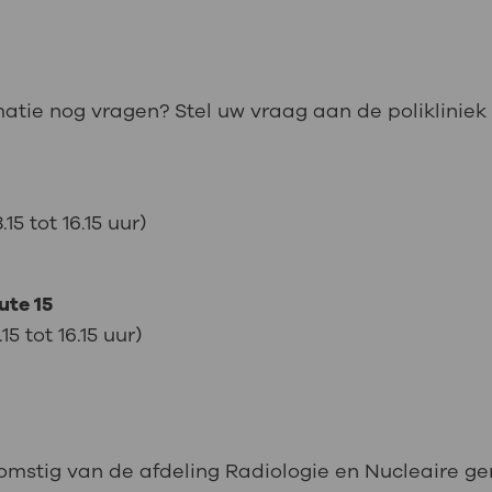
een paar keer in aanraking met een kleine hoevee
rmen de medewerker tegen te veel straling.
als deze bij de patiënt blijft tijdens het maken v
matie nog vragen? Stel uw vraag aan de polikliniek
5 tot 16.15 uur)
ute 15
 tot 16.15 uur)
komstig van de afdeling Radiologie en Nucleaire 