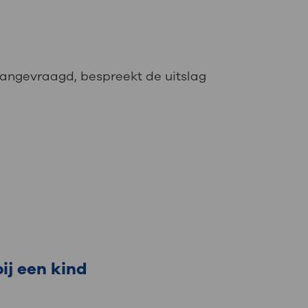
aangevraagd, bespreekt de uitslag
ij een kind