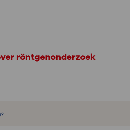
over röntgenonderzoek
 de binnenkant van het lichaam. Het onderzoek geb
g?