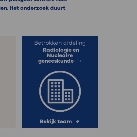
egen. Het onderzoek duurt
: naar uw dossier
Inloggen MijnOLVG
Betrokken afdeling
Radiologie en
Nucleaire
geneeskunde
n
Bekijk team