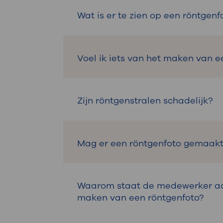
Een röntgenfoto is nodig om de o
Wat is er te zien op een röntgenf
De röntgenstralen maken botten
Voel ik iets van het maken van e
afwijkingen zijn.
Nee, u voelt niks als er een rön
Zijn röntgenstralen schadelijk?
Nee. De hoeveelheid straling is h
Mag er een röntgenfoto gemaakt
Tijdens een zwangerschap maken
Waarom staat de medewerker ach
Vertel het aan uw arts als u zwa
maken van een röntgenfoto?