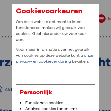
Cookievoorkeuren
Om deze website optimaal te laten
functioneren maken wij gebruik van
cookies. Geef hieronder uw voorkeur
aan.
Voor meer informatie over het gebruik
van cookies op deze website kunt u
onze
zoek polsgewricht
r bent u naar op zo
privacy- en cookieverklaring
bekijken.
 website navigatie
e uw medische gegevens
en
Afdrukken
Persoonlijk
van OLVG. In MijnOLVG kunt u uw medische
Bloedafname
Functionele cookies
,
MijnOLVG
,
Digitalisering
neer het u uitkomt. OLVG breidt MijnOLVG
Analyse cookies (anoniem)
 röntgenonderzoek krijgen met bewegend beeld van 