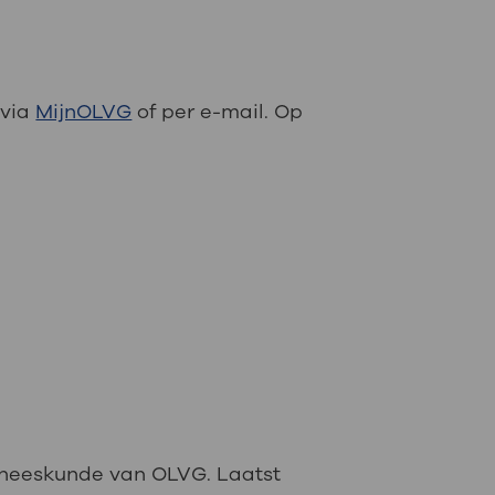
lheid röntgenstralen. Het
an een röntgenfoto.
 via
MijnOLVG
of per e-mail. Op
geneeskunde van OLVG. Laatst