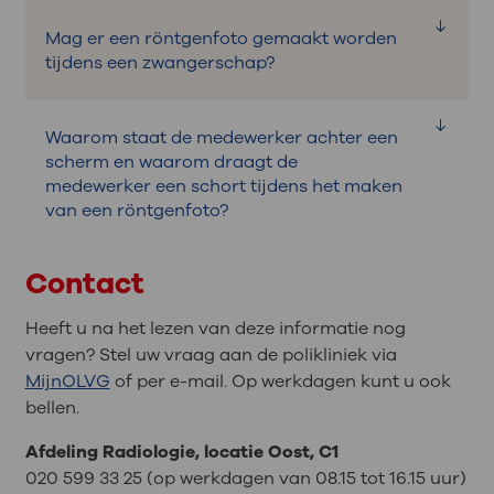
Nee. De hoeveelheid straling is heel klein
Mag er een röntgenfoto gemaakt worden
en is niet schadelijk voor uw gezondheid.
tijdens een zwangerschap?
Tijdens een zwangerschap maken we
Waarom staat de medewerker achter een
liever geen röntgenfoto.
scherm en waarom draagt de
Vertel het aan uw arts als u zwanger of
medewerker een schort tijdens het maken
mogelijk zwanger bent.
van een röntgenfoto?
Een medewerker komt iedere dag een
Contact
paar keer in aanraking met een kleine
hoeveelheid röntgenstralen. Het scherm
Heeft u na het lezen van deze informatie nog
en het loodschort beschermen de
vragen? Stel uw vraag aan de polikliniek via
medewerker tegen te veel straling.
MijnOLVG
of per e-mail. Op werkdagen kunt u ook
De medewerker draagt het schort als
bellen.
deze bij de patiënt blijft tijdens het maken
Afdeling Radiologie, locatie Oost, C1
van een röntgenfoto.
020 599 33 25 (op werkdagen van 08.15 tot 16.15 uur)