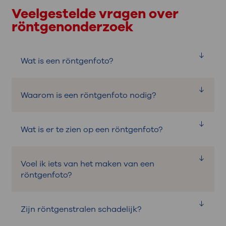
Veelgestelde vragen over
röntgenonderzoek
Wat is een röntgenfoto?
Een röntgenfoto is een foto van de
Waarom is een röntgenfoto nodig?
binnenkant van het lichaam. Het
onderzoek gebeurt met röntgenstralen.
Een röntgenfoto is nodig om de oorzaak
Wat is er te zien op een röntgenfoto?
van pijn of klachten te onderzoeken.
De röntgenstralen maken botten en
Voel ik iets van het maken van een
organen zichtbaar.
Het doel van een
röntgenfoto?
röntgenonderzoek is om te kijken of er
afwijkingen zijn.
Nee, u voelt niks als er een röntgenfoto
Zijn röntgenstralen schadelijk?
gemaakt wordt.