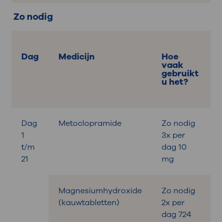
Zo nodig
Dag
Medicijn
Hoe
vaak
gebruikt
u het?
Dag
Metoclopramide
Zo nodig
B
1
3x per
t/m
dag 10
21
mg
Magnesiumhydroxide
Zo nodig
B
(kauwtabletten)
2x per
dag 724