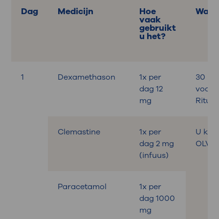
Dag
Medicijn
Hoe
Wann
vaak
gebruikt
u het?
1
Dexamethason
1x per
30 mi
dag 12
voor 
mg
Ritux
Clemastine
1x per
U krijg
dag 2 mg
OLVG.
(infuus)
Paracetamol
1x per
dag 1000
mg