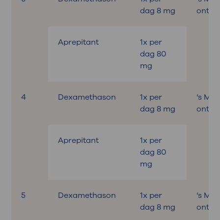
dag 8 mg
ontbijt
Aprepitant
1x per
dag 80
mg
4
Dexamethason
1x per
‘s Mo
dag 8 mg
ontbijt
Aprepitant
1x per
dag 80
mg
5
Dexamethason
1x per
‘s Mo
dag 8 mg
ontbijt