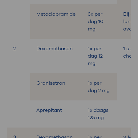
Metoclopramide
3x per
Bij ont
dag 10
lunch,
mg
avond
2
Dexamethason
1x per
1 uur 
dag 12
chemo
mg
Granisetron
1x per
dag 2 mg
Aprepitant
1x daags
125 mg
3
Dexamethason
1x per
‘s Mo