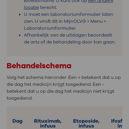
Bloedafname. U kunt ook op
een andere
locatie
terecht.
U moet een laboratoriumformulier laten
zien. U vindt dit in MijnOLVG > Menu >
Laboratoriumformulier.
Afhankelijk van de uitslagen beoordeelt
de arts of de behandeling door kan gaan.
Behandelschema
Volg het schema hieronder. Een + betekent dat u op
die dag het medicijn krijgt toegediend. Een -
betekent dat u op die dag het medicijn niet krijgt
toegediend.
Dag
Rituximab,
Etoposide,
Ifosfam
infuus
infuus
infu