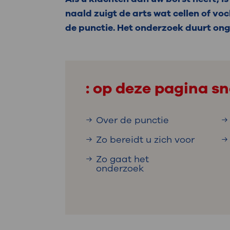
Medische
steeds verder uit, zodat u zelf mee
naald zuigt de arts wat cellen of voc
we u sneller helpen.
de punctie. Het onderzoek duurt on
Uw bezoe
Direct naar MijnOLVG
Lee
: op deze pagina sn
Uw verbli
Over de punctie
Zo bereidt u zich voor
Werken b
Zo gaat het
onderzoek
Contact