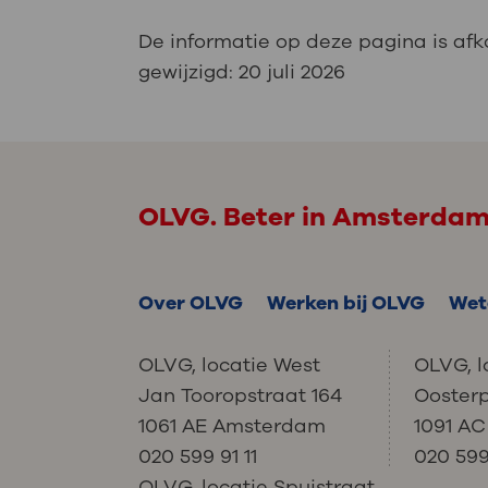
De informatie op deze pagina is af
gewijzigd:
20 juli 2026
OLVG. Beter in Amsterda
Over OLVG
Werken bij OLVG
Wet
OLVG, locatie West
OLVG, l
Jan Tooropstraat 164
Ooster
1061 AE Amsterdam
1091 A
020 599 91 11
020 599 
OLVG, locatie Spuistraat