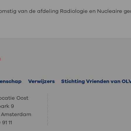
komstig van de afdeling Radiologie en Nucleaire 
m
enschap
Verwijzers
Stichting Vrienden van OL
ocatie Oost
park 9
C Amsterdam
91 11