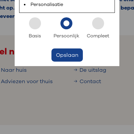
 informatie
r digitaal kunt regelen. Met MijnOLVG kunnen
Personalisatie
ht op. Dit heet een punctie. Via een echografie bep
geveer 30 minuten.
k aan OLVG
s meer
Basis
Persoonlijk
Compleet
el naar
Opslaan
jf in OLVG
Naar huis
De uitslag
Adviezen voor thuis
Contact
ij OLVG