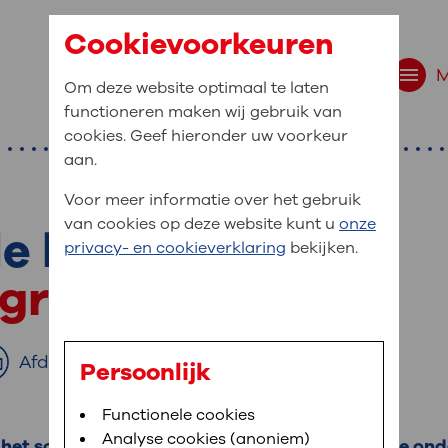
Cookievoorkeuren
Om deze website optimaal te laten
functioneren maken wij gebruik van
cookies. Geef hieronder uw voorkeur
aan.
Voor meer informatie over het gebruik
van cookies op deze website kunt u
onze
e borst
r bent u naar op zo
privacy- en cookieverklaring
bekijken.
 website navigatie
ografie
e uw medische gegevens
en
Afdrukken
Persoonlijk
van OLVG. In MijnOLVG kunt u uw medische
Bloedafname
Functionele cookies
,
MijnOLVG
,
Digitalisering
neer het u uitkomt. OLVG breidt MijnOLVG
Analyse cookies (anoniem)
s het soms nodig om het weefsel van uw borst te ond