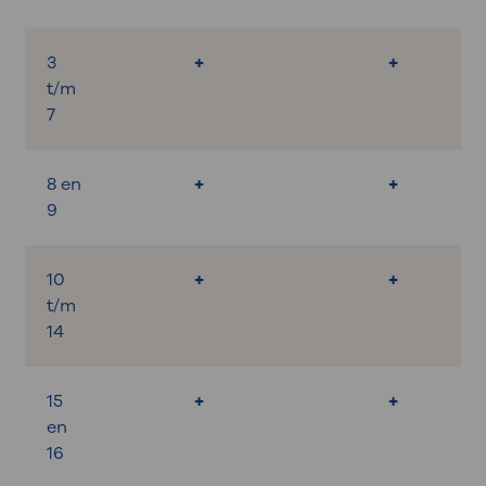
3
+
+
t/m
7
8 en
+
+
9
10
+
+
t/m
14
15
+
+
en
16