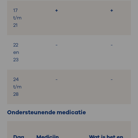
17
+
+
t/m
21
22
-
-
en
23
24
-
-
t/m
28
Ondersteunende medicatie
Dag
Medicijn
Wat is het en