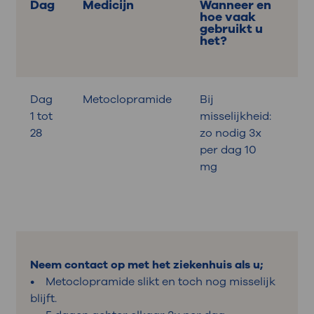
Dag
Medicijn
Wanneer en
W
hoe vaak
gebruikt u
het?
Dag
Metoclopramide
Bij
Bij
1 tot
misselijkheid:
ont
28
zo nodig 3x
de
per dag 10
en 
mg
av
Neem contact op met het ziekenhuis als u;
• Metoclopramide slikt en toch nog misselijk
blijft.