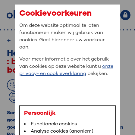
Cookievoorkeuren
Om deze website optimaal te laten
functioneren maken wij gebruik van
Primaire website navigatie
: waar bent u naar op zoek?
cookies. Geef hieronder uw voorkeur
Medische informatie
MijnOLVG
Home
aan.
Heupdysplasie kind
: veilig en online uw medische
Zoekwoorden
: behandeling met Pavlik-
Voor meer informatie over het gebruik
gegevens inzien
Afdelingen
van cookies op deze website kunt u
onze
bandage
Veel gezocht:
Bloedafname
,
MijnOLVG
,
Uw bezoek
privacy- en cookieverklaring
bekijken.
MijnOLVG is het patiëntenportaal van OLVG. In
Medische informatie
aan OLVG
MijnOLVG kunt u uw medische gegevens zien. Op
Lees voor
Translate
elk moment, wanneer het u uitkomt. OLVG breidt
Uw bezoek aan OLVG
MijnOLVG steeds verder uit, zodat u zelf meer
Afdrukken
digitaal kunt regelen. Met MijnOLVG kunnen we u
sneller helpen.
Uw verblijf in OLVG
Persoonlijk
Soms ontwikkelt de heup van een kind zich niet
goed. Dit heet heupdysplasie. Heupdysplasie is
Functionele cookies
Direct naar MijnOLVG
Lees meer
goed te behandelen met een Pavlik-bandage. Een
Werken bij OLVG
Analyse cookies (anoniem)
Pavlik-bandage houdt de beentjes in een