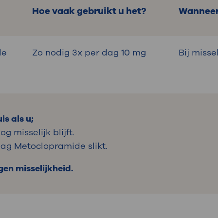
Hoe vaak gebruikt u het?
Wannee
de
Zo nodig 3x per dag 10 mg
Bij misse
s als u;
g misselijk blijft.
dag Metoclopramide slikt.
gen misselijkheid.