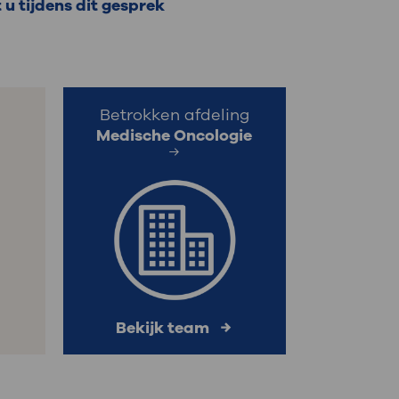
u tijdens dit gesprek
: naar uw dossier
Inloggen MijnOLVG
Betrokken afdeling
Medische Oncologie
Bekijk team