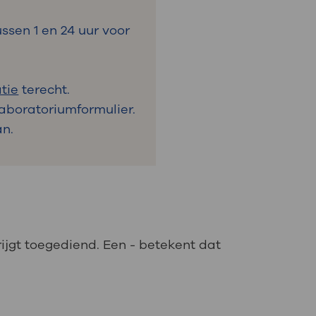
ssen 1 en 24 uur voor
tie
terecht.
Laboratoriumformulier.
an.
rijgt toegediend. Een - betekent dat