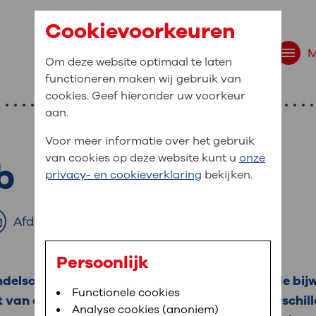
Cookievoorkeuren
Om deze website optimaal te laten
functioneren maken wij gebruik van
cookies. Geef hieronder uw voorkeur
aan.
Voor meer informatie over het gebruik
van cookies op deze website kunt u
onze
b
r bent u naar op zo
privacy- en cookieverklaring
bekijken.
 website navigatie
e uw medische gegevens
Afdrukken
en
Persoonlijk
ndelschema van de immunotherapie en over de bijw
van OLVG. In MijnOLVG kunt u uw medische
Bloedafname
Functionele cookies
,
MijnOLVG
,
Digitalisering
t van deze bijwerkingen. Dit is per persoon verschil
neer het u uitkomt. OLVG breidt MijnOLVG
Analyse cookies (anoniem)