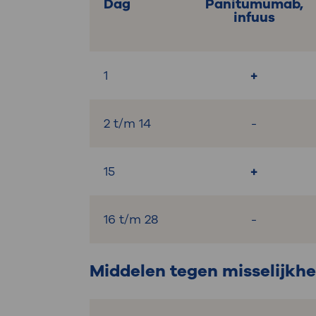
Dag
Panitumumab,
infuus
1
+
2 t/m 14
-
15
+
16 t/m 28
-
Middelen tegen misselijkhe