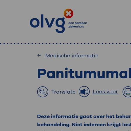
Medische informatie
Panitumuma
: waa
Primaire
Home
MijnOLVG
: veilig en onlin
Lees voor
Translate
Zoekwoorden
inzien
Afdeling
Deze informatie gaat over het beha
MijnOLVG is het patiëntenportaal 
Veel gezocht:
behandeling. Niet iedereen krijgt las
gegevens zien. Op elk moment, wan