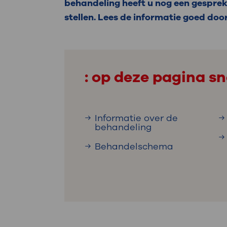
Medische
behandeling heeft u nog een gesprek
steeds verder uit, zodat u zelf mee
stellen. Lees de informatie goed door
we u sneller helpen.
Uw bezoe
Direct naar MijnOLVG
Lee
: op deze pagina sn
Uw verbli
Informatie over de
behandeling
Werken b
Behandelschema
Contact