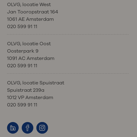
OLVG, locatie West
hersteld bent om met de volgende
toediening van de medicijnen
Jan Tooropstraat 164
behandeling te starten.
gestopt. Indien nodig
1061 AE Amsterdam
Uw arts of verpleegkundig specialist
krijgt U medicijnen om de reactie
020 599 91 11
kan besluiten de dosering van de
tegen te gaan. Meestal verdwijnen de
behandeling aan te passen of de
klachten dan
behandeling uit te stellen.
OLVG, locatie Oost
snel. De behandeling kan daarna
Oosterpark 9
voortgezet worden in overleg met uw
1091 AC Amsterdam
arts.
020 599 91 11
OLVG, locatie Spuistraat
Spuistraat 239a
1012 VP Amsterdam
020 599 91 11