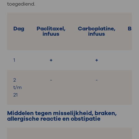
toegediend.
Dag
Paclitaxel,
Carboplatine,
Bev
infuus
infuus
1
+
+
2
-
-
t/m
21
Middelen tegen misselijkheid, braken,
allergische reactie en obstipatie