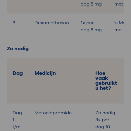
dag 8 mg
met ont
3
Dexamethason
1x per
's Mor
dag 8 mg
met ont
Zo nodig
Dag
Medicijn
Hoe
vaak
gebruikt
u het?
Dag
Metoclopramide
Zo nodig
B
1
3x per
t/m
dag 10