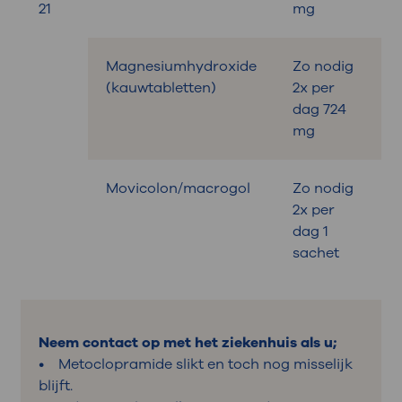
21
mg
Magnesiumhydroxide
Zo nodig
B
(kauwtabletten)
2x per
dag 724
mg
Movicolon/macrogol
Zo nodig
B
2x per
dag 1
sachet
Neem contact op met het ziekenhuis als u;
• Metoclopramide slikt en toch nog misselijk
blijft.