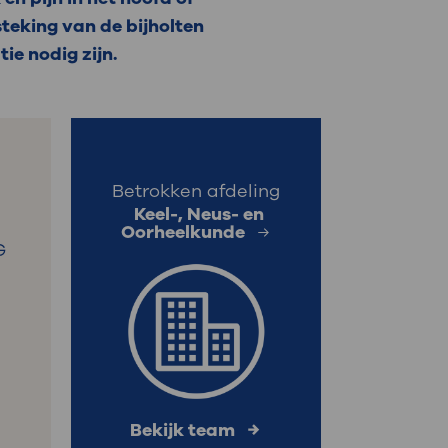
steking van de bijholten
: naar uw dossier
ie nodig zijn.
Inloggen MijnOLVG
Betrokken afdeling
Keel-, Neus- en
Oorheelkunde
G
Bekijk team