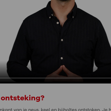
e-ontsteking?
nkant van je neus, keel en bijholtes ontstoken. Je 