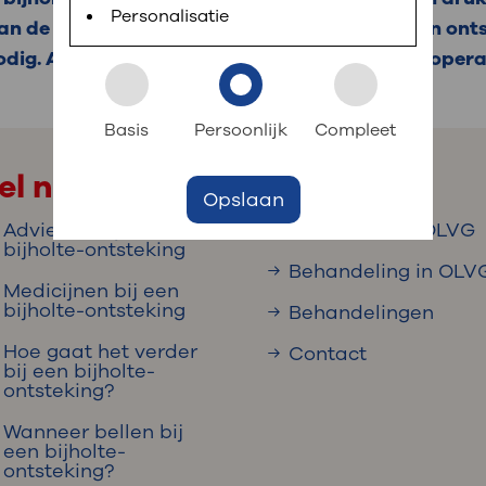
 informatie
r digitaal kunt regelen. Met MijnOLVG kunnen
Personalisatie
an de bijholten heet sinusitis. Meestal gaat een ont
odig. Als de ontsteking niet weggaat, kan een operat
k aan OLVG
s meer
Basis
Persoonlijk
Compleet
el naar
Opslaan
jf in OLVG
Adviezen bij een
Onderzoek in OLVG
bijholte-ontsteking
Behandeling in OLV
Medicijnen bij een
ij OLVG
bijholte-ontsteking
Behandelingen
Hoe gaat het verder
Contact
bij een bijholte-
ontsteking?
Wanneer bellen bij
een bijholte-
ontsteking?