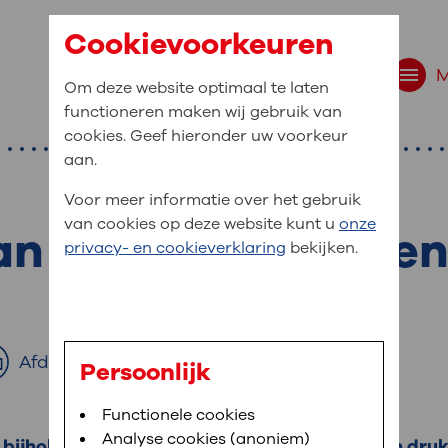
Cookievoorkeuren
Om deze website optimaal te laten
functioneren maken wij gebruik van
cookies. Geef hieronder uw voorkeur
aan.
Voor meer informatie over het gebruik
van cookies op deze website kunt u
onze
an de neusbijholte
r bent u naar op zo
privacy- en cookieverklaring
bekijken.
 website navigatie
e uw medische gegevens
en
Afdrukken
Persoonlijk
van OLVG. In MijnOLVG kunt u uw medische
Bloedafname
Functionele cookies
,
MijnOLVG
,
Digitalisering
neer het u uitkomt. OLVG breidt MijnOLVG
Analyse cookies (anoniem)
ijholten ontsteken. U heeft dan klachten van druk 