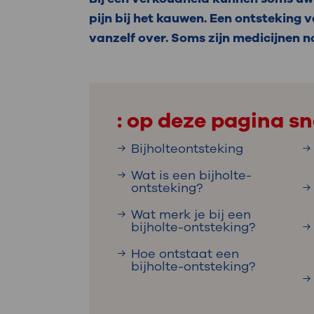
Medische
steeds verder uit, zodat u zelf mee
pijn bij het kauwen. Een ontsteking v
we u sneller helpen.
vanzelf over. Soms zijn medicijnen n
Uw bezoe
Direct naar MijnOLVG
Lee
: op deze pagina sn
Uw verbli
Bijholteontsteking
Wat is een bijholte-
ontsteking?
Werken b
Wat merk je bij een
bijholte-ontsteking?
Hoe ontstaat een
Contact
bijholte-ontsteking?