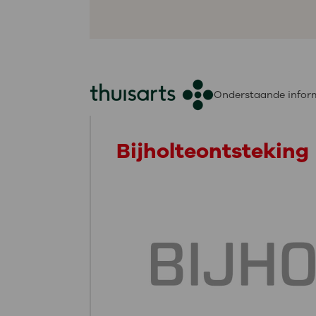
Onderstaande inform
Bijholteontsteking