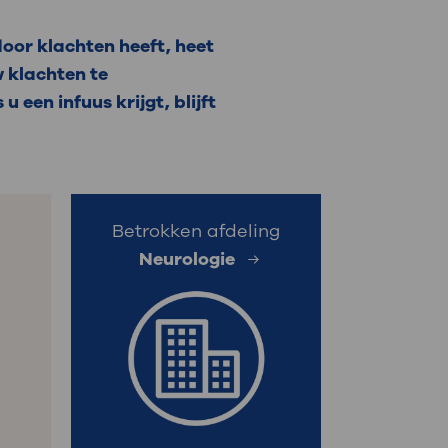
: naar uw dossier
door klachten heeft, heet
 klachten te
Inloggen MijnOLVG
 een infuus krijgt, blijft
Betrokken afdeling
Neurologie