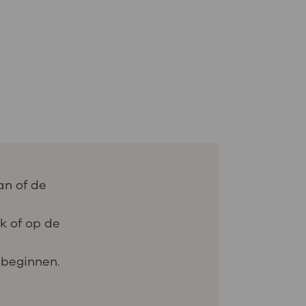
an of de
ak of op de
 beginnen.