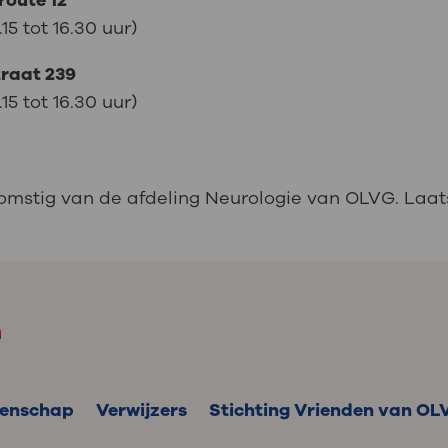
route 12
5 tot 16.30 uur)
traat 239
5 tot 16.30 uur)
komstig van de afdeling Neurologie van OLVG. Laat
m
enschap
Verwijzers
Stichting Vrienden van OL