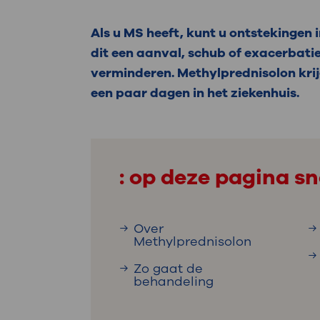
Medische
steeds verder uit, zodat u zelf mee
we u sneller helpen.
Als u MS heeft, kunt u ontstekingen 
dit een aanval, schub of exacerbati
Uw bezoe
Direct naar MijnOLVG
Lee
verminderen. Methylprednisolon krijgt 
een paar dagen in het ziekenhuis.
Uw verbli
: op deze pagina sn
Werken b
Over
Methylprednisolon
Zo gaat de
Contact
behandeling