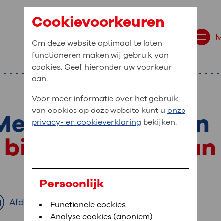
Cookievoorkeuren
Om deze website optimaal te laten
functioneren maken wij gebruik van
cookies. Geef hieronder uw voorkeur
aan.
Voor meer informatie over het gebruik
van cookies op deze website kunt u
onze
Methylprednisolon
r bent u naar op zo
privacy- en cookieverklaring
bekijken.
 website navigatie
 bij een aanval van
e uw medische gegevens
en
Persoonlijk
van OLVG. In MijnOLVG kunt u uw medische
Afdrukken
Bloedafname
Functionele cookies
,
MijnOLVG
,
Digitalisering
neer het u uitkomt. OLVG breidt MijnOLVG
Analyse cookies (anoniem)