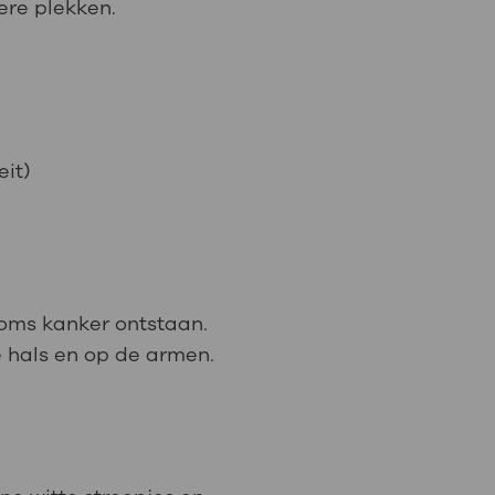
tere plekken.
it)
oms kanker ontstaan.
e hals en op de armen.