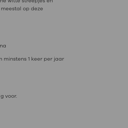
ine witte streepjes en
n meestal op deze
ina
 minstens 1 keer per jaar
g voor.