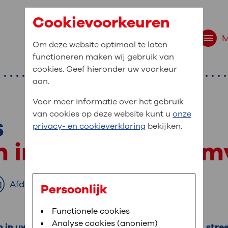
Cookievoorkeuren
Om deze website optimaal te laten
functioneren maken wij gebruik van
cookies. Geef hieronder uw voorkeur
aan.
Voor meer informatie over het gebruik
van cookies op deze website kunt u
onze
s
r bent u naar op zo
privacy- en cookieverklaring
bekijken.
 website navigatie
 in de huid of slijm
e uw medische gegevens
en
Afdrukken
Persoonlijk
van OLVG. In MijnOLVG kunt u uw medische
Bloedafname
Functionele cookies
,
MijnOLVG
,
Digitalisering
neer het u uitkomt. OLVG breidt MijnOLVG
Analyse cookies (anoniem)
 in uw huid of slijmvliezen. U kunt dan bultjes, stre