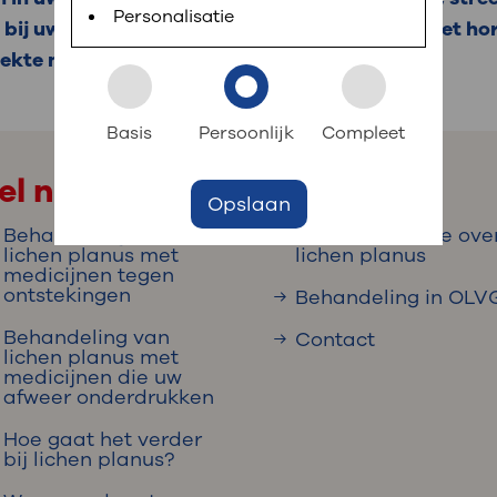
 informatie
r digitaal kunt regelen. Met MijnOLVG kunnen
Personalisatie
f bij uw geslachtsdeel. U krijgt vaak een zalf met
iekte na ongeveer 2 jaar.
k aan OLVG
s meer
Basis
Persoonlijk
Compleet
el naar
Opslaan
jf in OLVG
Behandeling van
Meer informatie ove
lichen planus met
lichen planus
medicijnen tegen
ontstekingen
Behandeling in OLV
ij OLVG
Behandeling van
Contact
lichen planus met
medicijnen die uw
afweer onderdrukken
Hoe gaat het verder
bij lichen planus?