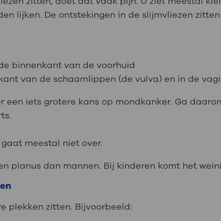
iezen zitten, doet dat vaak pijn. U ziet meestal kle
n lijken. De ontstekingen in de slijmvliezen zitte
 de binnenkant van de voorhuid
kant van de schaamlippen (de vulva) en in de vag
 er een iets grotere kans op mondkanker. Ga daarom
ts.
 gaat meestal niet over.
en planus dan mannen. Bij kinderen komt het weini
ken
 plekken zitten. Bijvoorbeeld: