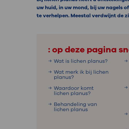
Medische
steeds verder uit, zodat u zelf mee
uw huid, in uw mond, bij uw nagels o
we u sneller helpen.
te verhelpen. Meestal verdwijnt de z
Uw bezoe
Direct naar MijnOLVG
Lee
: op deze pagina sn
Uw verbli
Wat is lichen planus?
Wat merk ik bij lichen
planus?
Werken b
Waardoor komt
lichen planus?
Behandeling van
Contact
lichen planus