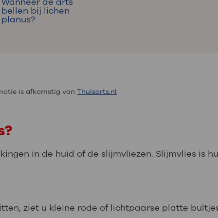
Wanneer de arts
bellen bij lichen
planus?
atie is afkomstig van
Thuisarts.nl
s?
ekingen in de huid of de slijmvliezen. Slijmvlies is
tten, ziet u kleine rode of lichtpaarse platte bultje