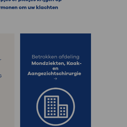
 hormonen om uw klachten
: naar uw dossier
Inloggen MijnOLVG
Betrokken afdeling
r
Mondziekten, Kaak-
en
Aangezichtschirurgie
G