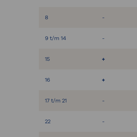
8
-
9 t/m 14
-
15
+
16
+
17 t/m 21
-
22
-