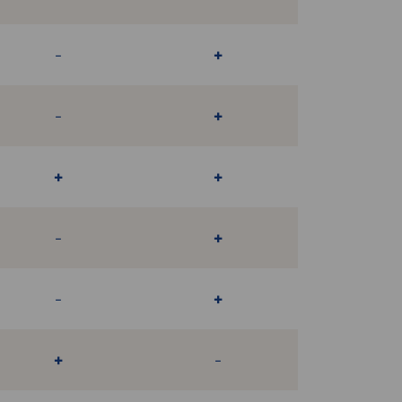
-
+
-
+
+
+
-
+
-
+
+
-