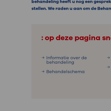
Medische
behandeling heeft u nog een gesprek
steeds verder uit, zodat u zelf mee
stellen. We raden u aan om de Beha
we u sneller helpen.
Uw bezoe
Direct naar MijnOLVG
Lee
: op deze pagina sn
Uw verbli
Informatie over de
behandeling
Werken b
Behandelschema
Contact