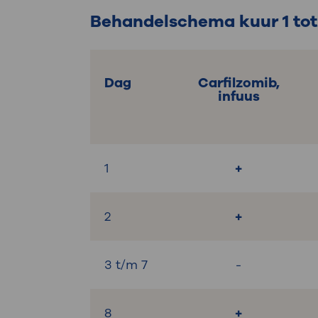
Behandelschema kuur 1 tot
Dag
Carfilzomib,
infuus
1
+
2
+
3 t/m 7
-
8
+