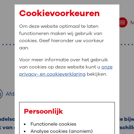
Cookievoorkeuren
Om deze website optimaal te laten
functioneren maken wij gebruik van
cookies. Geef hieronder uw voorkeur
aan.
Voor meer informatie over het gebruik
van cookies op deze website kunt u
onze
r bent u naar op zo
privacy- en cookieverklaring
bekijken.
 website navigatie
e uw medische gegevens
Afdrukken
en
Persoonlijk
ndelschema van de immunotherapie en over de bijw
van OLVG. In MijnOLVG kunt u uw medische
Bloedafname
Functionele cookies
,
MijnOLVG
,
Digitalisering
t van deze bijwerkingen. Dit is per persoon verschil
neer het u uitkomt. OLVG breidt MijnOLVG
Analyse cookies (anoniem)