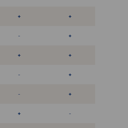
+
+
-
+
+
+
-
+
-
+
+
-