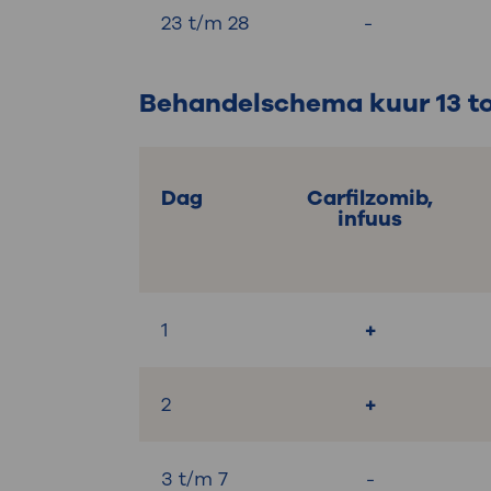
23 t/m 28
-
Behandelschema kuur 13 to
Dag
Carfilzomib,
infuus
1
+
2
+
3 t/m 7
-