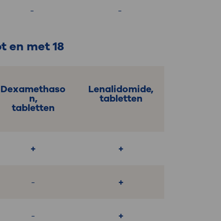
-
-
t en met 18
Dexamethaso
Lenalidomide,
n,
tabletten
tabletten
+
+
-
+
-
+