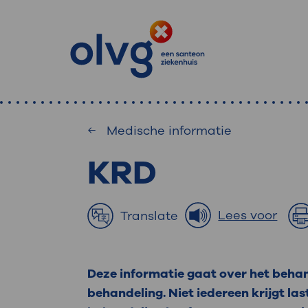
Medische informatie
KRD
: waa
Primaire
Home
MijnOLVG
: veilig en onlin
Lees voor
Translate
Zoekwoorden
inzien
Afdeling
Deze informatie gaat over het beha
MijnOLVG is het patiëntenportaal 
Veel gezocht:
behandeling. Niet iedereen krijgt las
gegevens zien. Op elk moment, wan