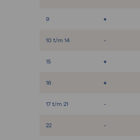
9
+
10 t/m 14
-
15
+
16
+
17 t/m 21
-
22
-