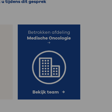
u tijdens dit gesprek
: naar uw dossier
Inloggen MijnOLVG
Betrokken afdeling
Medische Oncologie
Bekijk team