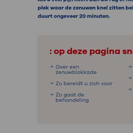
Medische
steeds verder uit, zodat u zelf mee
plek waar de zenuwen knel zitten be
we u sneller helpen.
duurt ongeveer 20 minuten.
Uw bezoe
Direct naar MijnOLVG
Lee
: op deze pagina sn
Uw verbli
Over een
zenuwblokkade
Zo bereidt u zich voor
Werken b
Zo gaat de
behandeling
Contact