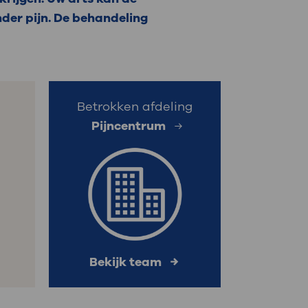
der pijn. De behandeling
: naar uw dossier
Inloggen MijnOLVG
Betrokken afdeling
Pijncentrum
s
Bekijk team