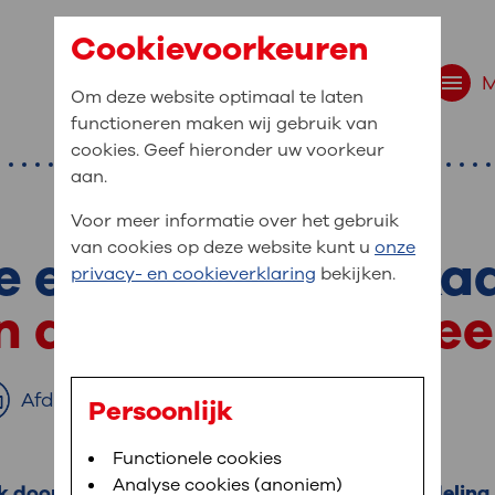
Cookievoorkeuren
Om deze website optimaal te laten
functioneren maken wij gebruik van
cookies. Geef hieronder uw voorkeur
aan.
Voor meer informatie over het gebruik
van cookies op deze website kunt u
onze
e epidurale blokka
r bent u naar op zo
privacy- en cookieverklaring
bekijken.
 website navigatie
n de zenuwen bij e
e uw medische gegevens
en
Afdrukken
Persoonlijk
van OLVG. In MijnOLVG kunt u uw medische
Bloedafname
Functionele cookies
,
MijnOLVG
,
Uw bezoek aan OLVG
neer het u uitkomt. OLVG breidt MijnOLVG
Analyse cookies (anoniem)
ek door een hernia, kunt u hiervoor een behandeling