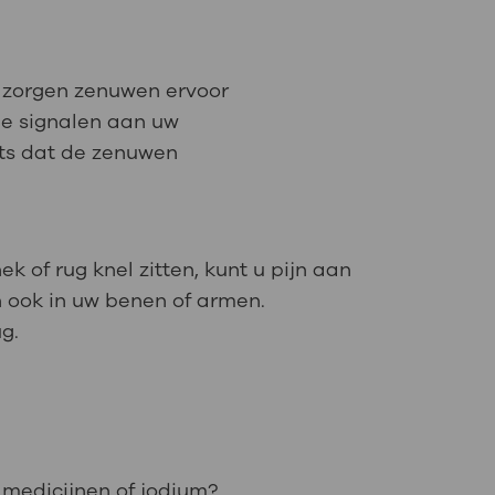
 zorgen zenuwen ervoor
de signalen aan uw
rts dat de zenuwen
k of rug knel zitten, kunt u pijn aan
n ook in uw benen of armen.
rug.
 medicijnen of jodium?