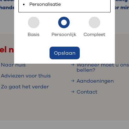
 informatie
r digitaal kunt regelen. Met MijnOLVG kunnen
Personalisatie
handelen via een blokkade. Dit kan zorgen voor min
k aan OLVG
s meer
Basis
Persoonlijk
Compleet
el naar
Opslaan
jf in OLVG
Naar huis
Wanneer moet u on
bellen?
Adviezen voor thuis
Aandoeningen
ij OLVG
Zo gaat het verder
Contact