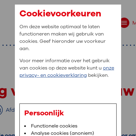
Cookievoorkeuren
Om deze website optimaal te laten
functioneren maken wij gebruik van
cookies. Geef hieronder uw voorkeur
aan.
Voor meer informatie over het gebruik
van cookies op deze website kunt u
onze
r bent u naar op zo
privacy- en cookieverklaring
bekijken.
 website navigatie
ng van de oogzenuw
e uw medische gegevens
en
Afdrukken
Persoonlijk
van OLVG. In MijnOLVG kunt u uw medische
Bloedafname
Functionele cookies
,
MijnOLVG
,
Uw bezoek aan OLVG
neer het u uitkomt. OLVG breidt MijnOLVG
Analyse cookies (anoniem)
e oogzenuw steeds verder beschadigt. Hierdoor on