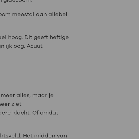
n glaucoom.
oom meestal aan allebei
l hoog. Dit geeft heftige
nlijk oog. Acuut
 meer alles, maar je
eer ziet.
ere klacht. Of omdat
chtsveld. Het midden van