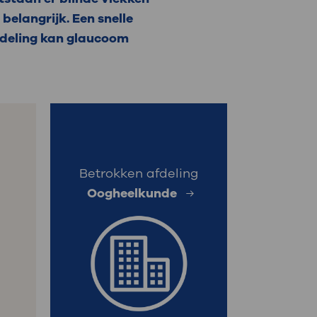
belangrijk. Een snelle
: naar uw dossier
deling kan glaucoom
Inloggen MijnOLVG
Betrokken afdeling
Oogheelkunde