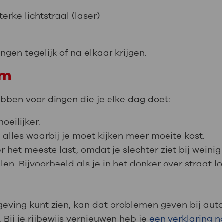
rke lichtstraal (laser)
gen tegelijk of na elkaar krijgen.
om
ben voor dingen die je elke dag doet:
oeilijker.
alles waarbij je moet kijken meer moeite kost.
 het meeste last, omdat je slechter ziet bij weinig 
en. Bijvoorbeeld als je in het donker over straat loop
eving kunt zien, kan dat problemen geven bij auto
. Bij je rijbewijs vernieuwen heb je
een verklaring no