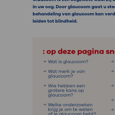
Medische
steeds verder uit, zodat u zelf mee
in uw oog. Door glaucoom gaat u ste
we u sneller helpen.
behandeling van glaucoom kan verd
leiden tot blindheid.
Uw bezoe
Direct naar MijnOLVG
Lee
Uw verbli
: op deze pagina sn
Wat is glaucoom?
Wat merk je van
Werken b
glaucoom?
Wie hebben een
grotere kans op
glaucoom?
Contact
Welke onderzoeken
krijg je om te weten
of je glaucoom hebt?