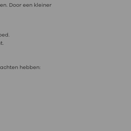
zen. Door een kleiner
oed.
t.
klachten hebben: