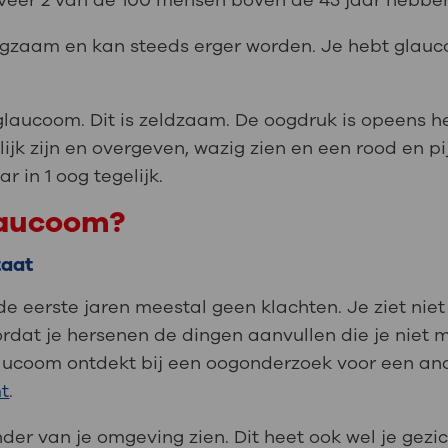
veer 2 van de 100 mensen boven de 45 jaar hebbe
gzaam en kan steeds erger worden. Je hebt glauc
aucoom. Dit is zeldzaam. De oogdruk is opeens hee
lijk zijn en overgeven, wazig zien en een rood en pij
r in 1 oog tegelijk.
laucoom?
taat
de eerste jaren meestal geen klachten. Je ziet niet
ordat je hersenen de dingen aanvullen die je niet m
aucoom ontdekt bij een oogonderzoek voor een and
t
.
er van je omgeving zien. Dit heet ook wel je gezi