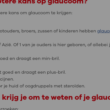
otere kans op glaucoom?
otere kans om glaucoom te krijgen:
rootouders, broers, zussen of kinderen hebben
glau
 Azië. Of 1 van je ouders is hier geboren, of allebei 
goed en draagt een min-bril.
et goed en draagt een plus-bril.
cijnen.
r je huid of oogdruppels met steroïden.
krijg je om te weten of je gla
erzoeken: