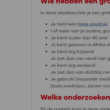
Wie hebben een gr
In deze situaties heb je een gr
Je hebt een
hoge oogdruk
.
1 of meer van je ouders, g
Je bent ouder dan 40 jaar.
Jij bent geboren in Afrika of
Je bent erg bijziend.
Je ziet dan van veraf niet 
Je bent erg verziend.
Je ziet dan van dichtbij ni
Je gebruikt bepaalde medi
Zoals prednison, zalven voo
Welke onderzoeken 
Bij de oogarts krijg je deze ond