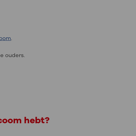
coom
.
je ouders.
ucoom hebt?