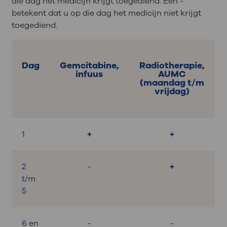
die dag het medicijn krijgt toegediend. Een -
betekent dat u op die dag het medicijn niet krijgt
toegediend.
Dag
Gemcitabine,
Radiotherapie,
infuus
AUMC
(maandag t/m
vrijdag)
1
+
+
2
-
+
t/m
5
6 en
-
-