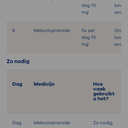
dag 10
lunch,
mg
avond
8
Metoclopramide
3x per
Ontbij
dag 10
lunch,
mg
avond
Zo nodig
Dag
Medicijn
Hoe
vaak
gebruikt
u het?
Dag
Metoclopramide
Zo nodig
B