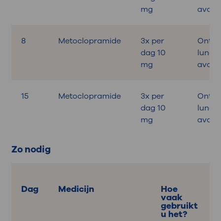
mg
avond
8
Metoclopramide
3x per
Ontbij
dag 10
lunch,
mg
avond
15
Metoclopramide
3x per
Ontbij
dag 10
lunch,
mg
avond
Zo nodig
Dag
Medicijn
Hoe
vaak
gebruikt
u het?