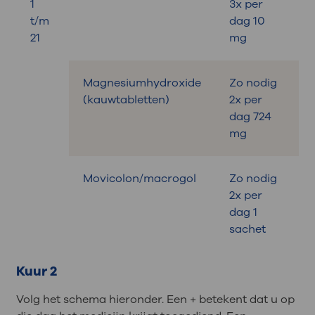
1
3x per
t/m
dag 10
21
mg
Magnesiumhydroxide
Zo nodig
B
(kauwtabletten)
2x per
dag 724
mg
Movicolon/macrogol
Zo nodig
B
2x per
dag 1
sachet
Kuur 2
Volg het schema hieronder. Een + betekent dat u op