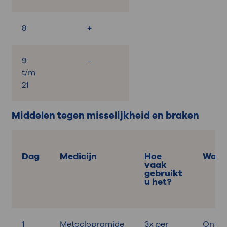
8
+
9
-
t/m
21
Middelen tegen misselijkheid en braken
Dag
Medicijn
Hoe
Wann
vaak
gebruikt
u het?
1
Metoclopramide
3x per
Ontbij