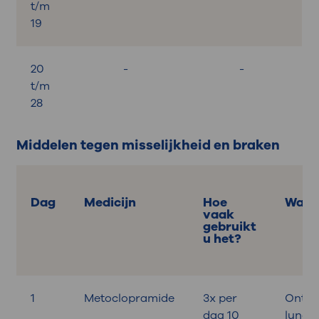
t/m
19
20
-
-
t/m
28
Middelen tegen misselijkheid en braken
Dag
Medicijn
Hoe
Wann
vaak
gebruikt
u het?
1
Metoclopramide
3x per
Ontbij
dag 10
lunch,