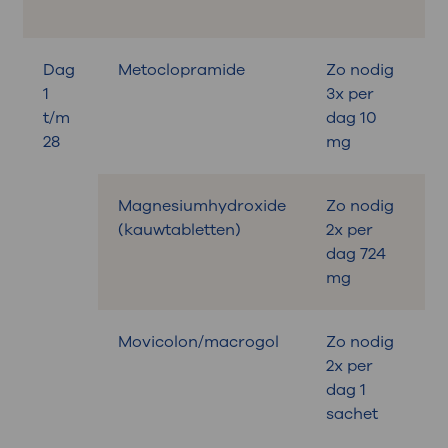
Dag
Metoclopramide
Zo nodig
B
1
3x per
t/m
dag 10
28
mg
Magnesiumhydroxide
Zo nodig
B
(kauwtabletten)
2x per
dag 724
mg
Movicolon/macrogol
Zo nodig
B
2x per
dag 1
sachet