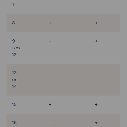
7
8
+
+
9
-
+
t/m
12
13
-
-
en
14
15
+
+
16
-
+