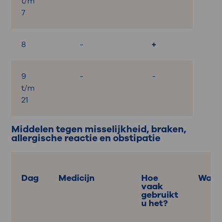
t/m
7
8
-
+
9
-
-
t/m
21
Middelen tegen misselijkheid, braken,
allergische reactie en obstipatie
Dag
Medicijn
Hoe
Wann
vaak
gebruikt
u het?