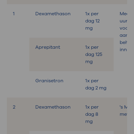
1
Dexamethason
1x per
Medica
dag 12
uur
mg
voora
aan d
behan
Aprepitant
1x per
innem
dag 125
mg
Granisetron
1x per
dag 2 mg
2
Dexamethason
1x per
's Mo
dag 8
met on
mg