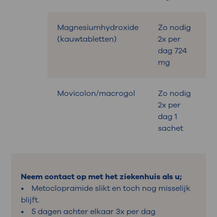
Magnesiumhydroxide
Zo nodig
B
(kauwtabletten)
2x per
dag 724
mg
Movicolon/macrogol
Zo nodig
B
2x per
dag 1
sachet
Neem contact op met het ziekenhuis als u;
• Metoclopramide slikt en toch nog misselijk
blijft.
• 5 dagen achter elkaar 3x per dag