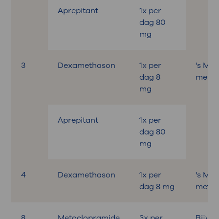
Aprepitant
1x per
dag 80
mg
3
Dexamethason
1x per
's Mo
dag 8
met on
mg
Aprepitant
1x per
dag 80
mg
4
Dexamethason
1x per
's Mo
dag 8 mg
met on
8
Metoclopramide
3x per
Bijvo