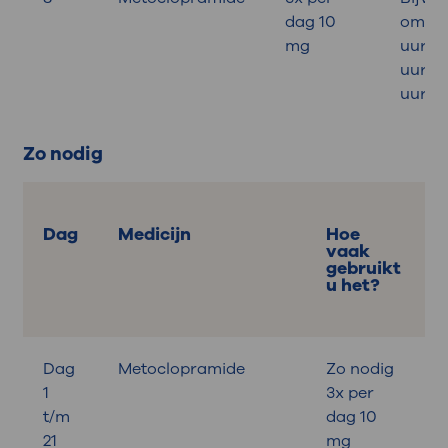
dag 10
om 08
mg
uur, 1
uur en
uur
Zo nodig
Dag
Medicijn
Hoe
vaak
gebruikt
u het?
Dag
Metoclopramide
Zo nodig
B
1
3x per
t/m
dag 10
21
mg