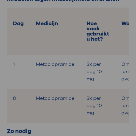
Dag
Medicijn
Hoe
Wann
vaak
gebruikt
u het?
1
Metoclopramide
3x per
Ontbij
dag 10
lunch,
mg
avond
8
Metoclopramide
3x per
Ontbij
dag 10
lunch,
mg
avond
Zo nodig