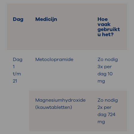
Dag
Medicijn
Hoe
vaak
gebruikt
u het?
Dag
Metoclopramide
Zo nodig
B
1
3x per
t/m
dag 10
21
mg
Magnesiumhydroxide
Zo nodig
B
(kauwtabletten)
2x per
dag 724
mg