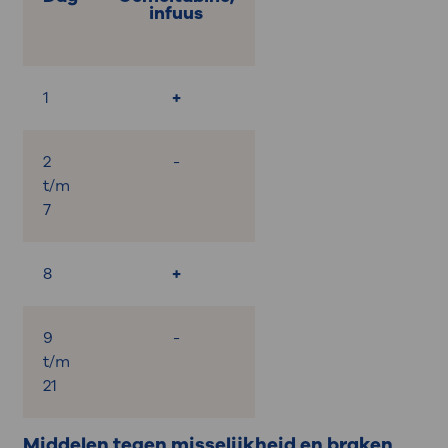
infuus
1
+
2
-
t/m
7
8
+
9
-
t/m
21
Middelen tegen misselijkheid en braken