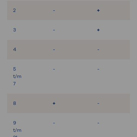
2
-
+
3
-
+
4
-
-
5
-
-
t/m
7
8
+
-
9
-
-
t/m