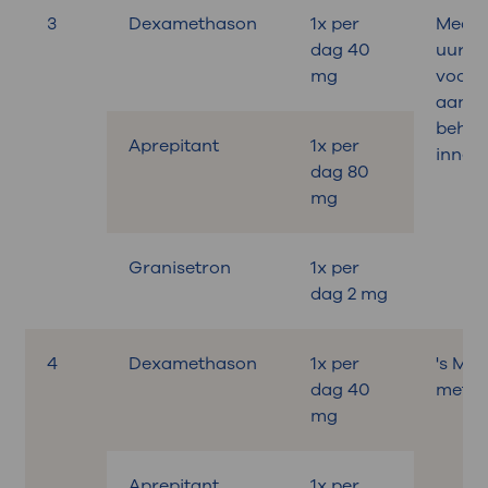
3
Dexamethason
1x per
Medica
dag 40
uur
mg
voora
aan d
behan
Aprepitant
1x per
innem
dag 80
mg
Granisetron
1x per
dag 2 mg
4
Dexamethason
1x per
's Mo
dag 40
met on
mg
Aprepitant
1x per