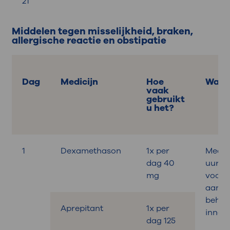
21
Middelen tegen misselijkheid, braken,
allergische reactie en obstipatie
Dag
Medicijn
Hoe
Wann
vaak
gebruikt
u het?
1
Dexamethason
1x per
Medica
dag 40
uur
mg
voora
aan d
behan
Aprepitant
1x per
innem
dag 125