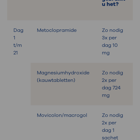
u het?
Dag
Metoclopramide
Zo nodig
B
1
3x per
t/m
dag 10
21
mg
Magnesiumhydroxide
Zo nodig
B
(kauwtabletten)
2x per
dag 724
mg
Movicolon/macrogol
Zo nodig
B
2x per
dag 1
sachet