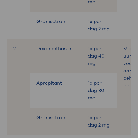
mg
Granisetron
1x per
dag 2 mg
2
Dexamethason
1x per
Medica
dag 40
uur
mg
voora
aan d
behan
Aprepitant
1x per
innem
dag 80
mg
Granisetron
1x per
dag 2 mg