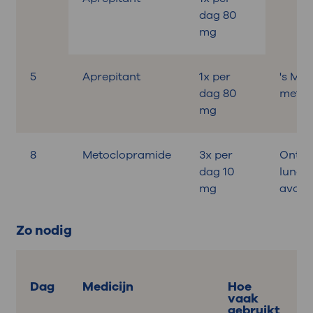
dag 80
mg
5
Aprepitant
1x per
's Mo
dag 80
met on
mg
8
Metoclopramide
3x per
Ontbij
dag 10
lunch,
mg
avond
Zo nodig
Dag
Medicijn
Hoe
vaak
gebruikt