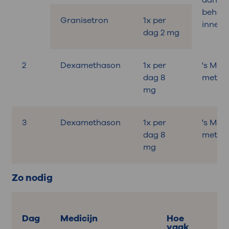
aan de
behand
Granisetron
1x per
innem
dag 2 mg
2
Dexamethason
1x per
's Mor
dag 8
met on
mg
3
Dexamethason
1x per
's Mor
dag 8
met on
mg
Zo nodig
Dag
Medicijn
Hoe
vaak