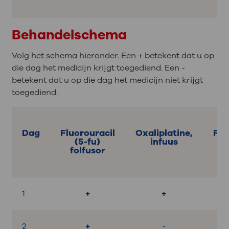
Behandelschema
Volg het schema hieronder. Een + betekent dat u op
die dag het medicijn krijgt toegediend. Een -
betekent dat u op die dag het medicijn niet krijgt
toegediend.
Dag
Fluorouracil
Oxaliplatine,
Fol
(5-fu)
infuus
i
folfusor
1
+
+
2
+
-