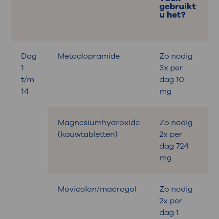
gebruikt
u het?
Dag
Metoclopramide
Zo nodig
B
1
3x per
t/m
dag 10
14
mg
Magnesiumhydroxide
Zo nodig
B
(kauwtabletten)
2x per
dag 724
mg
Movicolon/macrogol
Zo nodig
B
2x per
dag 1