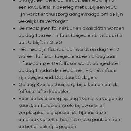
U krijgt een centraal infuus: een PICC lijn of
een PAC. Dit is in overleg met u. Bij een PICC
lijn wordt er thuiszorg aangevraagd om de lijn
wekelijks te verzorgen.
De medicijnen folinezuur en oxaliplatin worden
op dag 1 via een infuus toegediend. Dit duurt 3
uur. U blijft in OLVG.
Het medicijn fluorouracil wordt op dag 1 en 2
via een folfusor toegediend, een draagbaar
infuuspompje. De folfusor wordt aangesloten
op dag 1 nadat de medicijnen via het infuus
zijn toegediend. Dat duurt 3 dagen.
Op dag 3 zal de thuiszorg bij u komen om de
folfusor af te koppelen.
Voor de toediening op dag 1 van elke volgende
kuur, komt u op controle bij uw arts of
verpleegkundig specialist. Tijdens deze
afspraak vertelt u hoe het met u gaat, en hoe
de behandeling is gegaan.