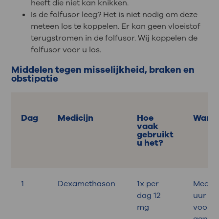
heeft die niet kan knikken.
Is de folfusor leeg? Het is niet nodig om deze
meteen los te koppelen. Er kan geen vloeistof
terugstromen in de folfusor. Wij koppelen de
folfusor voor u los.
Middelen tegen misselijkheid, braken en
obstipatie
Dag
Medicijn
Hoe
Wann
vaak
gebruikt
u het?
1
Dexamethason
1x per
Medica
dag 12
uur
mg
voora